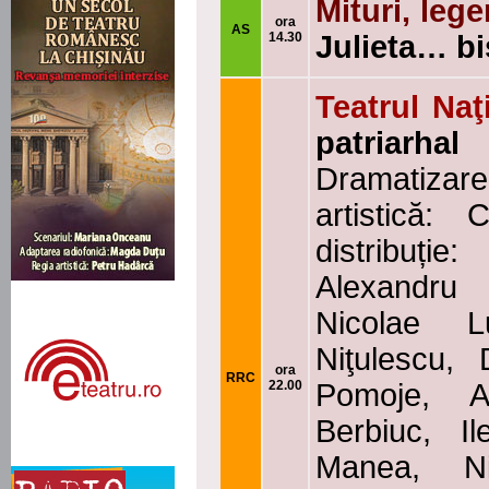
Mituri, leg
ora
AS
14.30
Julieta… bi
Teatrul Naţ
patriarhal
Dramatizar
artistică:
distribuț
Alexandru 
Nicolae L
Niţulescu,
ora
RRC
22.00
Pomoje, A
Berbiuc, I
Manea, Ni