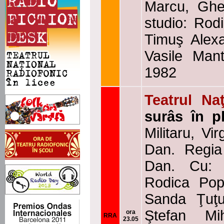
Marcu, Ghe
studio: Rod
Timuş Alexa
Vasile Mant
1982
Teatrul Na
surâs în p
Militaru, Vi
Dan. Regia 
Dan. Cu: 
Rodica Pop
Sanda Ţuţu
Ştefan Mih
ora
RRA
23.05