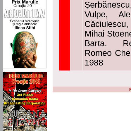
Şerbănescu,
Vulpe, Ale
Căciulescu, 
Mihai Stoen
Barta. Re
Romeo Chela
1988
P