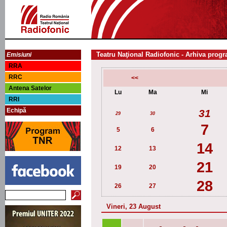
Teatru Naţional Radiofonic - Arhiva progr
Emisiuni
RRA
RRC
<<
Antena Satelor
Lu
Ma
Mi
RRI
Echipă
31
29
30
7
5
6
14
12
13
21
19
20
28
26
27
Vineri, 23 August