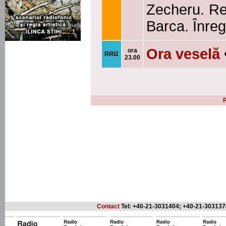
Zecheru. Reg
Barca. Înreg
Ora veselă
ora
RRI2
23.00
P
Contact
Tel: +40-21-3031404; +40-21-303137