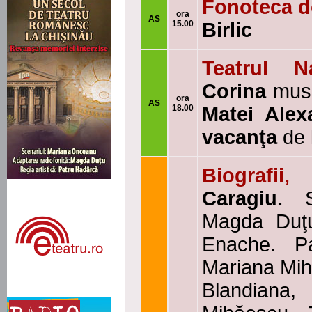
Fonoteca 
ora
AS
15.00
Birlic
Teatrul N
Corina
mus
ora
AS
18.00
Matei Alex
vacanţa
de
Biografii,
Caragiu.
Magda Duţu
Enache. Pa
Mariana Mih
Blandiana