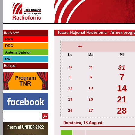
Teatru Naţional Radiofonic - Arhiva progr
Emisiuni
RRA
RRC
<<
Antena Satelor
Lu
Ma
Mi
RRI
Echipă
31
29
30
7
5
6
14
12
13
21
19
20
28
26
27
Duminică, 18 August