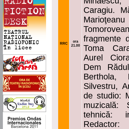
Mihăescu,
Caragiu. Mă
Marioţean
Tomoroveanu
fragmente 
ora
RRC
21.00
Toma Cara
Aurel Cior
Dem Rădule
Berthola,
Silvestru, 
de studio: 
muzicală: 
tehnică: 
Redactor