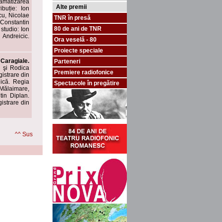
amatizarea
Alte premii
ibuție: Ion
cu, Nicolae
TNR în presă
Constantin
80 de ani de TNR
studio: Ion
Andreicic.
Ora veselă - 80
Proiecte speciale
Caragiale.
Parteneri
n şi Rodica
Premiere radiofonice
istrare din
ică. Regia
Spectacole în pregătire
 Mălaimare,
tin Diplan.
istrare din
^^ Sus