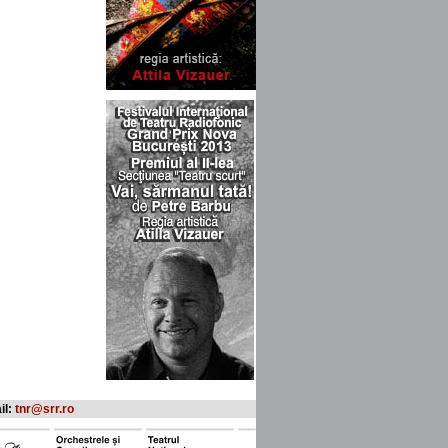
il:
tnr@srr.ro