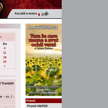
Ascultă e-teatru
>
Du
4
11
18
25
1
 Trandafir
lor
– ep. 2
-
Premii
Premii UNITER