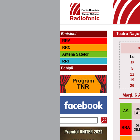
Teatru Naţio
Emisiuni
RRA
RRC
<
Antena Satelor
Lu
RRI
29
Echipă
5
12
19
26
Marţi, 6
or
AS
14.
or
RRA
20.