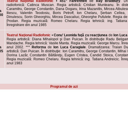
Teatrul Naţional Radiofonic
•
451° Fahrenheit
de
Ray Bradbury
.
Dr
radiofonică: Catinca Muscan. Regia artistică: Cristian Munteanu. În distr
Caramitru, George Constantin, Dana Dogaru, Irina Mazanitis, Mircea Albules
a
Iliescu, Valentin Teodosiu, Boris Petroff, Ion Chelaru, Șerban Cellea, 
00
Dinulescu, Sorin Gheorghiu, Mircea Dascaliuc, Gheorghe Pufulete. Regia de 
Prodan. Regia muzicală: Romeo Chelaru. Regia tehnică: ing. Tatiana 
Înregistrare din anul 1985
Teatrul Naţional Radiofonic
•
Conu’ Leonida faţă cu reacţiunea
de
Ion Luca 
Regia artistică: Diana Mihalopol şi Dan Puican. În distribuţie Radu Beliga
Mandache. Regia tehnică: Vasile Manta. Regia muzicală: George Marcu. Înreg
a
anul 2002. ***
Reforma
de
Ion Luca Caragiale
. Dramatizarea: Traian Du
05
artistică: Dan Puican. În distribuţie: Ion Caramitru, George Constantin, Mihai
Dorina Lazăr, Constantin Băltăreţu, Eugen Cristea, Candid Stoica, Constan
Regia muzicală: Romeo Chelaru. Regia tehnică: ing. Tatiana Andreicic. Înreg
anul 1983
Programul de azi