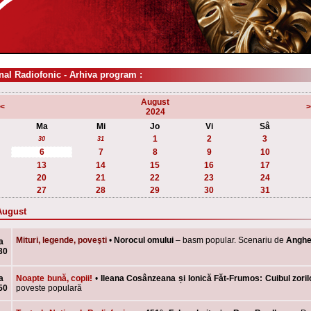
nal Radiofonic - Arhiva program :
August
<
>
2024
Ma
Mi
Jo
Vi
Sâ
1
2
3
30
31
6
7
8
9
10
13
14
15
16
17
20
21
22
23
24
27
28
29
30
31
 August
Mituri, legende, poveşti
•
Norocul omului
–
basm popular.
S
cenariu de
Anghel
a
30
a
Noapte bună, copii!
•
Ileana Cosânzeana și Ionică Făt-Frumos: Cuibul zori
50
poveste populară