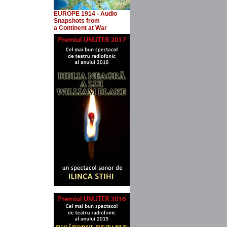
EUROPE 1914 - Audio
Snapshots
from
a Continent at War