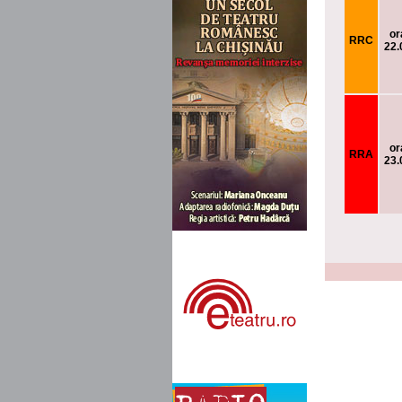
or
RRC
22.
or
RRA
23.