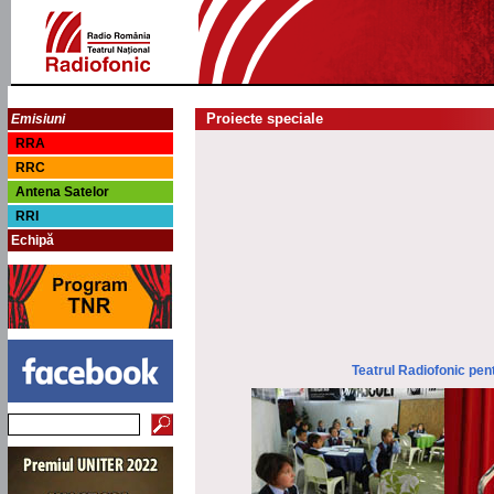
Proiecte speciale
Emisiuni
RRA
RRC
Antena Satelor
RRI
Echipă
Teatrul Radiofonic pent