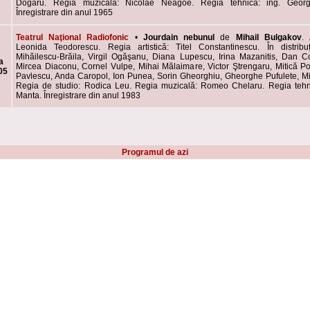
Dogaru. Regia muzicală: Nicolae Neagoe. Regia tehnică: ing. Geor
Înregistrare din anul 1965
Teatrul Naţional Radiofonic
•
Jourdain nebunul
de
Mihail Bulgakov
.
Leonida Teodorescu. Regia artistică: Titel Constantinescu. În distribuţ
Mihăilescu-Brăila, Virgil Ogăşanu, Diana Lupescu, Irina Mazanitis, Dan C
a
Mircea Diaconu, Cornel Vulpe, Mihai Mălaimare, Victor Ştrengaru, Mitică P
05
Pavlescu, Anda Caropol, Ion Punea, Sorin Gheorghiu, Gheorghe Pufulete, Mi
Regia de studio: Rodica Leu. Regia muzicală: Romeo Chelaru. Regia tehni
Manta. Înregistrare din anul 1983
Programul de azi