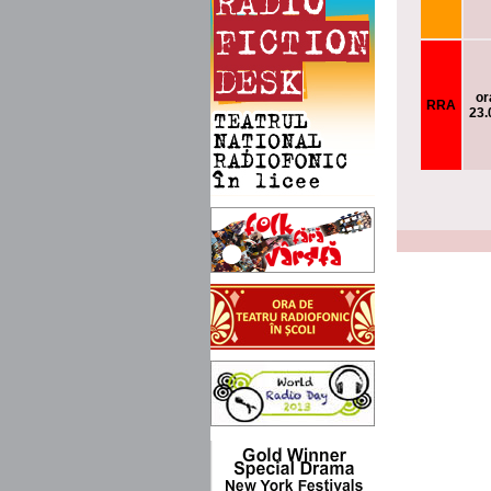
or
RRA
23.