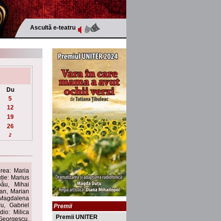
Ascultă e-teatru
Du
5
12
19
26
2
erea: Maria
uție: Marius
bău, Mihai
șan, Marian
a Magdalena
u, Gabriel
Premii
io: Milica
Premii UNITER
 Georgescu.