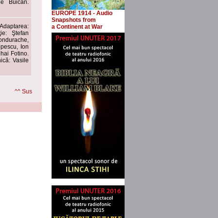
ge Buican.
EUROPE 1914 - Audio
Snapshots
from
Adaptarea:
a Continent at War
ie: Ştefan
ondurache,
opescu, Ion
hai Fotino.
că: Vasile
^^ Sus