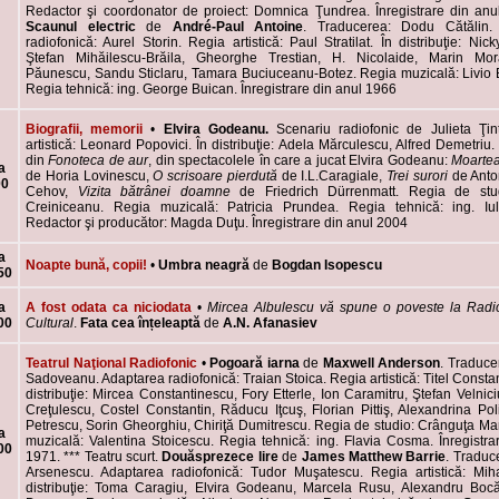
Redactor şi coordonator de proiect: Domnica Ţundrea. Înregistrare din anu
Scaunul electric
de
André-Paul Antoine
. Traducerea: Dodu Cătălin.
radiofonică: Aurel Storin. Regia artistică: Paul Stratilat. În distribuţie: Nic
Ştefan Mihăilescu-Brăila, Gheorghe Trestian, H. Nicolaide, Marin Mo
Păunescu, Sandu Sticlaru, Tamara Buciuceanu-Botez. Regia muzicală: Livio 
Regia tehnică: ing. George Buican. Înregistrare din anul 1966
Biografii, memorii
•
Elvira Godeanu.
Scenariu radiofonic de Julieta Ţi
artistică: Leonard Popovici. În distribuţie: Adela Mărculescu, Alfred Demetriu
din
Fonoteca de aur
, din spectacolele în care a jucat Elvira Godeanu:
Moartea
a
de Horia Lovinescu,
O scrisoare pierdută
de I.L.Caragiale,
Trei surori
de Anto
00
Cehov,
Vizita bătrânei doamne
de Friedrich Dürrenmatt. Regia de stud
Creiniceanu. Regia muzicală: Patricia Prundea. Regia tehnică: ing. Iul
Redactor şi producător: Magda Duţu. Înregistrare din anul 2004
a
Noapte bună, copii!
•
Umbra neagră
de
Bogdan Isopescu
50
a
A fost odata ca niciodata
•
Mircea Albulescu
vă spune o poveste la Rad
00
Cultural
.
Fata cea înțeleaptă
de
A.N. Afanasiev
Teatrul Naţional Radiofonic
•
Pogoară iarna
de
Maxwell Anderson
. Traduce
Sadoveanu. Adaptarea radiofonică: Traian Stoica. Regia artistică: Titel Constan
distribuţie: Mircea Constantinescu, Fory Etterle, Ion Caramitru, Ştefan Velnic
Creţulescu, Costel Constantin, Răducu Iţcuş, Florian Pittiş, Alexandrina Po
Petrescu, Sorin Gheorghiu, Chiriţă Dumitrescu. Regia de studio: Crânguţa M
a
muzicală: Valentina Stoicescu. Regia tehnică: ing. Flavia Cosma. Înregistra
00
1971.
*** Teatru scurt.
Douăsprezece lire
de
James Matthew Barrie
. Traduc
Arsenescu. Adaptarea radiofonică: Tudor Muşatescu. Regia artistică: Miha
distribuţie: Toma Caragiu, Elvira Godeanu, Marcela Rusu, Alexandru Bocăn