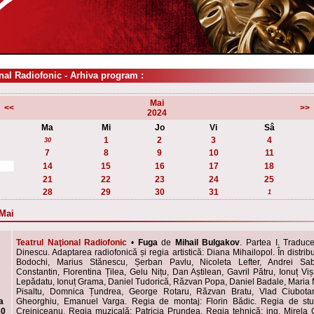
nal Radiofonic - Arhiva program :
Mai
<<
>>
2024
Ma
Mi
Jo
Vi
Sâ
1
2
3
4
30
7
8
9
10
11
14
15
16
17
18
21
22
23
24
25
28
29
30
31
1
 Mai
Teatrul Naţional Radiofonic
•
Fuga
de
Mihail Bulgakov
. Partea I. Traduc
Dinescu. Adaptarea radiofonică și regia artistică: Diana Mihailopol. În distrib
Bodochi, Marius Stănescu, Șerban Pavlu, Nicoleta Lefter, Andrei Sa
Constantin, Florentina Țilea, Gelu Nițu, Dan Aștilean, Gavril Pătru, Ionuț Vi
Lepădatu, Ionuț Grama, Daniel Tudorică, Răzvan Popa, Daniel Badale, Mari
Pisaltu, Domnica Țundrea, George Rotaru, Răzvan Bratu, Vlad Ciubotar
a
Gheorghiu, Emanuel Varga. Regia de montaj: Florin Bădic. Regia de stud
30
Creiniceanu. Regia muzicală: Patricia Prundea. Regia tehnică: ing. Mirela