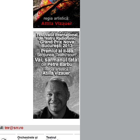
il:
tnr@srr.ro