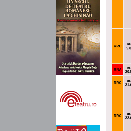
or
RRC
5.
or
RRA
20.
or
RRC
21.
or
RRC
22.