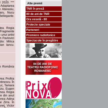
l 2020. ***
Alte premii
 Adaptarea
TNR în presă
ky Atanasiu,
raru, Nucu
80 de ani de TNR
Bellegante.
Ora veselă - 80
Proiecte speciale
ntea. Regia
Parteneri
. Fragmente
 unui artist
Premiere radiofonice
n Pavlovici
Spectacole în pregătire
io: Milica
ian Iancu.
io România
rea: Profira
tinescu. În
iuc, Tamara
lizu, Eugen
anea. Regia
re din anul
erea: Adina
i Zirra. În
eţ, Victor