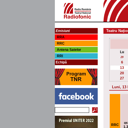
Teatru Naţio
Emisiuni
RRA
RRC
Antena Satelor
Lu
RRI
29
Echipă
6
13
20
27
Luni, 13
or
RRC
1.