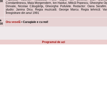
00
Constantinescu, Maia Morgenstern, Ion Haiduc, Mitică Popescu, Gheorghe Op
Dinvale, Nicolae Călugăriţa, Gheorghe Pufulete. Redactor: Oana Serafim
studio: Janina Dicu. Regia muzicală: George Marcu. Regia tehnică: Vas
Înregistrare din anul 1991
a
Ora veselă
•
Caragiale e cu noi!
00
Programul de azi