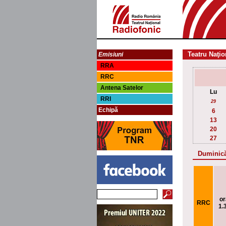
Teatru Naţio
Emisiuni
RRA
RRC
Antena Satelor
Lu
RRI
29
Echipă
6
13
20
27
Duminică
or
RRC
1.