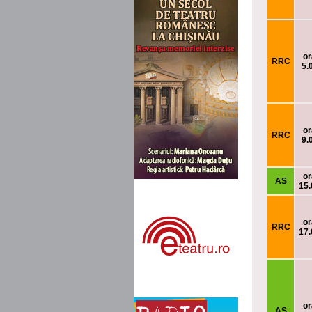
or
RRC
5.
or
RRC
9.
or
AS
15.
or
RRC
17.
or
AS