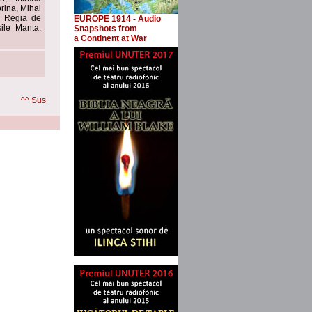
rina, Mihai
. Regia de
EUROPE 1914 - Audio
ile Manta.
Snapshots
from
a Continent at War
^^ Sus