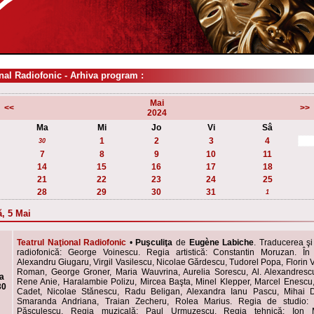
nal Radiofonic - Arhiva program :
Mai
<<
>>
2024
Ma
Mi
Jo
Vi
Sâ
1
2
3
4
30
7
8
9
10
11
14
15
16
17
18
21
22
23
24
25
28
29
30
31
1
, 5 Mai
Teatrul Naţional Radiofonic
•
Puşculiţa
de
Eugène Labiche
. Traducerea ş
radiofonică: George Voinescu. Regia artistică: Constantin Moruzan. În d
Alexandru Giugaru, Virgil Vasilescu, Nicolae Gărdescu, Tudorel Popa, Florin V
Roman, George Groner, Maria Wauvrina, Aurelia Sorescu, Al. Alexandresc
a
Rene Anie, Haralambie Polizu, Mircea Başta, Minel Klepper, Marcel Enescu
30
Cadet, Nicolae Stănescu, Radu Beligan, Alexandra Ianu Pascu, Mihai 
Smaranda Andriana, Traian Zecheru, Rolea Marius. Regia de studio: 
Păsculescu. Regia muzicală: Paul Urmuzescu. Regia tehnică: Ion M