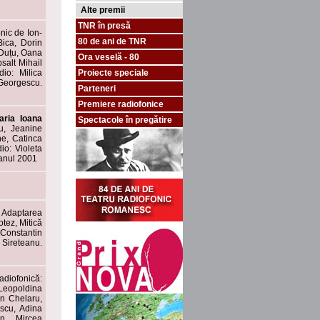
Alte premii
TNR în presă
nic de Ion-
80 de ani de TNR
Bica, Dorin
Duțu, Oana
Ora veselă - 80
salt Mihail
io: Milica
Proiecte speciale
 Georgescu.
Parteneri
Premiere radiofonice
aria Ioana
Spectacole în pregătire
su, Jeanine
e, Catinca
io: Violeta
 anul 2001
. Adaptarea
otez, Mitică
 Constantin
Sireteanu.
adiofonică:
 Leopoldina
on Chelaru,
scu, Adina
n, Mircea