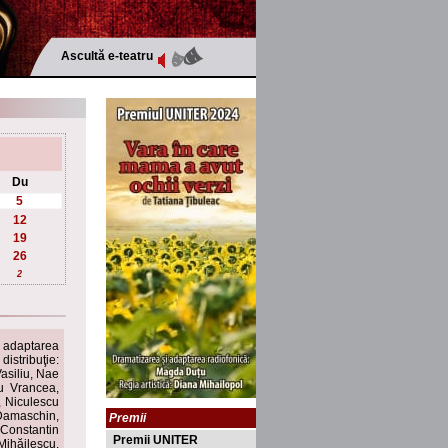
Ascultă e-teatru
Du
5
12
19
26
2
i adaptarea
istribuţie:
asiliu, Nae
u Vrancea,
, Niculescu
Damaschin,
Premii
Constantin
Premii UNITER
ihăilescu.