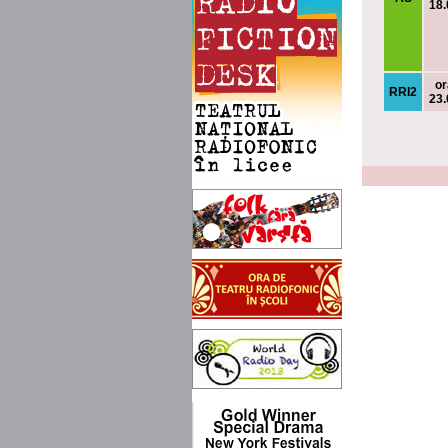
18.
or
RRI2
23.