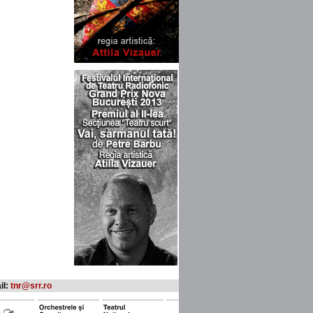
il:
tnr@srr.ro