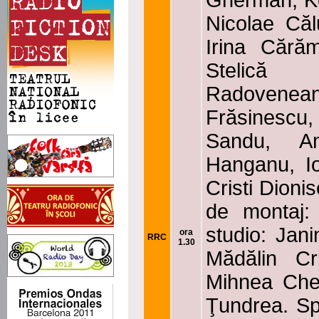
Gherman, Ko
Nicolae Căl
Irina Cărăm
Stelică
Radoveneanu
Frăsinescu
Sandu, A
Hanganu, I
Cristi Dioni
de montaj:
studio: Jan
ora
RRC
1.30
Mădălin Cr
Mihnea Che
Ţundrea. Spe