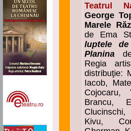
Teatrul N
George Top
Marele Răz
de
Ema St
luptele
de
Planina
d
R
egia artis
distribuţie:
Iacob, Mate
Cojocaru, 
Brancu, 
Clucinschi,
Kivu, Co