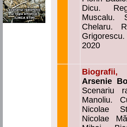
Dicu. Reg
Muscalu. 
Chelaru. R
Grigorescu
2020
Biografii,
Arsenie B
Scenariu r
Manoliu. Cu
Nicolae St
Nicolae Măr