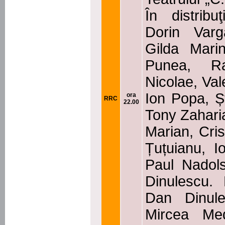
În distribu
Dorin Varg
Gilda Mari
Punea, R
Nicolae, Val
Ion Popa, Ș
ora
RRC
22.00
Tony Zahari
Marian, Cri
Țuțuianu, 
Paul Nadols
Dinulescu. 
Dan Dinule
Mircea Med