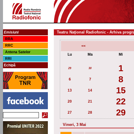
Teatru Naţional Radiofonic - Arhiva progr
Emisiuni
RRA
RRC
<<
Antena Satelor
Lu
Ma
Mi
RRI
Echipă
1
29
30
8
6
7
15
13
14
22
20
21
29
27
28
Vineri, 3 Mai