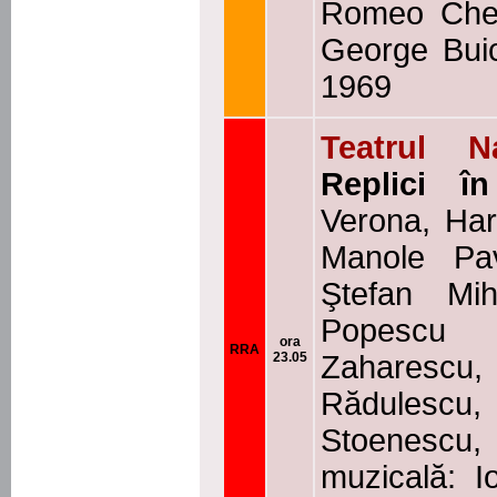
Romeo Chela
George Buic
1969
Teatrul N
Replici în
Verona, Har
Manole Pav
Ştefan Mih
Popescu
ora
RRA
23.05
Zaharescu, 
Rădulescu,
Stoenescu,
muzicală: I