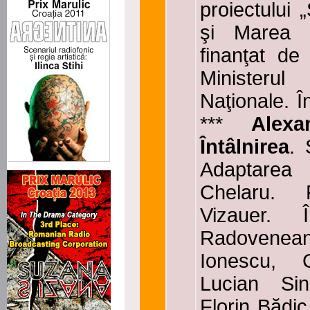
proiectului „
şi Marea U
finanţat de
Ministerul 
Naţionale. Î
***
Alex
Întâlnirea
.
Adaptarea
Chelaru. R
Vizauer. Î
Radoveneanu
Ionescu, 
Lucian Sin
Florin Bădic