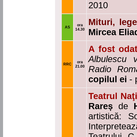
2010
Mituri, leg
ora
AS
14.30
Mircea Elia
A fost oda
Albulescu
ora
RRC
21.00
Radio Româ
copilul ei
-
Teatrul Naţ
Rareș
de
artistică:
Interpreteaz
Teatrului „C.