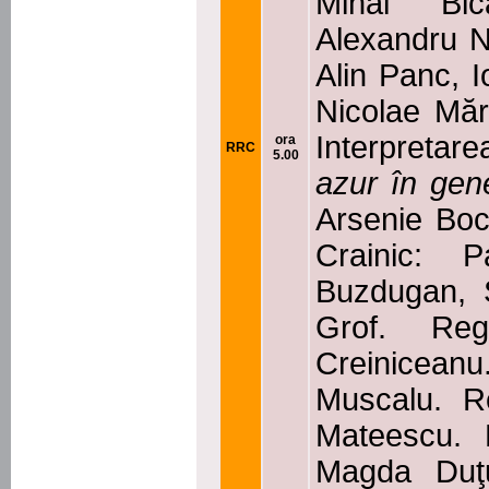
Mihai Bi
Alexandru N
Alin Panc, 
Nicolae Măr
Interpretar
ora
RRC
5.00
azur în gen
Arsenie Boc
Crainic: P
Buzdugan, S
Grof. Reg
Creiniceanu
Muscalu. Re
Mateescu. 
Magda Duţu