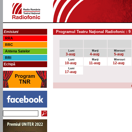
Programul Teatru Naţional Radiofonic : 9
Emisiuni
RRA
RRC
Antena Satelor
Luni
Marţi
Miercuri
3-aug
4-aug
5-aug
RRI
Luni
Marţi
Miercuri
10-aug
11-aug
12-aug
Echipă
Luni
17-aug