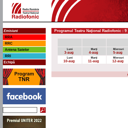
Programul Teatru Naţional Radiofonic : 9
Emisiuni
RRA
RRC
Antena Satelor
Luni
Marţi
Miercuri
3-aug
4-aug
5-aug
RRI
Luni
Marţi
Miercuri
10-aug
11-aug
12-aug
Echipă