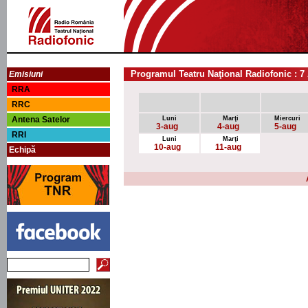
Programul Teatru Naţional Radiofonic : 7
Emisiuni
RRA
RRC
Antena Satelor
Luni
Marţi
Miercuri
3-aug
4-aug
5-aug
RRI
Luni
Marţi
10-aug
11-aug
Echipă