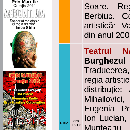
Soare. Reg
Berbiuc. C
artistică: V
din anul 20
Teatrul N
Burghezul
Traducerea,
regia artist
distribuţie
Mihailovic
Eugenia Po
Ion Lucian,
ora
RRI2
13.10
Munteanu, 