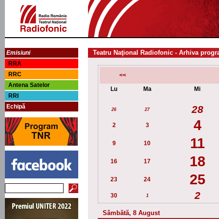
Teatru Naţional Radiofonic - Arhiva progr
Emisiuni
RRA
RRC
<<
Antena Satelor
Lu
Ma
Mi
RRI
Echipă
28
26
27
4
2
3
11
9
10
18
16
17
25
23
24
2
30
1
Sâmbătă, 8 August