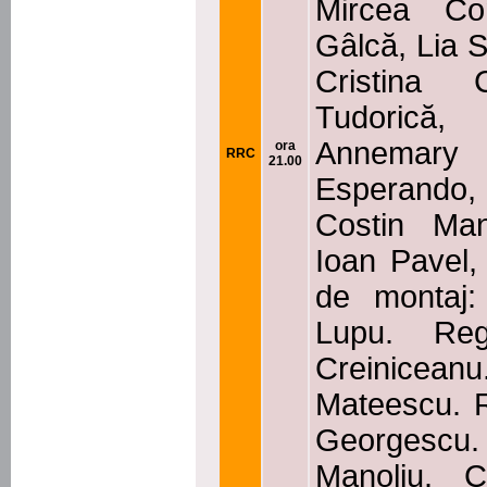
Mircea Con
Gâlcă, Lia S
Cristina C
Tudorică
Annemary 
ora
RRC
21.00
Esperando,
Costin Man
Ioan Pavel,
de montaj
Lupu. Reg
Creiniceanu
Mateescu. R
Georgescu.
Manoliu. C