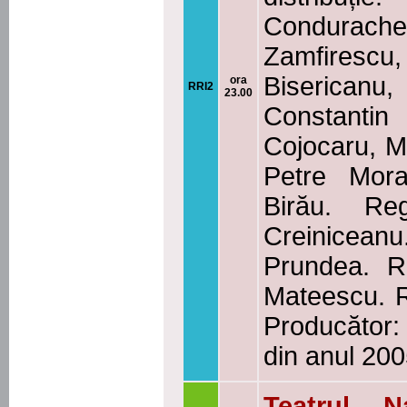
Condurach
Zamfiresc
Biserican
ora
RRI2
23.00
Constantin
Cojocaru, Mi
Petre Mor
Birău. Re
Creiniceanu.
Prundea. Re
Mateescu. R
Producător:
din anul 20
Teatrul N