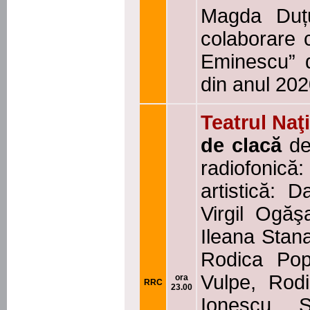
Magda Duțu
colaborare c
Eminescu” 
din anul 20
Teatrul Naţ
de clacă
d
radiofonic
artistică: D
Virgil Ogăş
Ileana Stan
Rodica Pop
Vulpe, Rod
ora
RRC
23.00
Ionescu, Şt