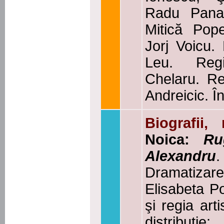
Radu Pana
Mitică Pop
Jorj Voicu.
Leu. Reg
Chelaru. Re
Andreicic. Î
Biografii,
Noica:
Ru
Alexandru
Dramatizar
Elisabeta P
şi regia art
distribuț