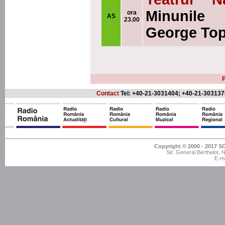
Minunile 
ora
AS
23.00
George To
P
Contact
Tel: +40-21-3031404; +40-21-303137
Copyright © 2000 - 201
Str. General Berthelot,
E-ma