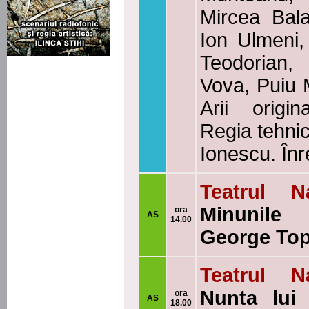
Mircea Bal
Ion Ulmeni,
Teodorian,
Vova, Puiu 
Arii origi
Regia tehnic
Ionescu. Înr
Teatrul N
Minunile 
ora
AS
14.00
George To
Teatrul N
Nunta lui 
ora
AS
18.00