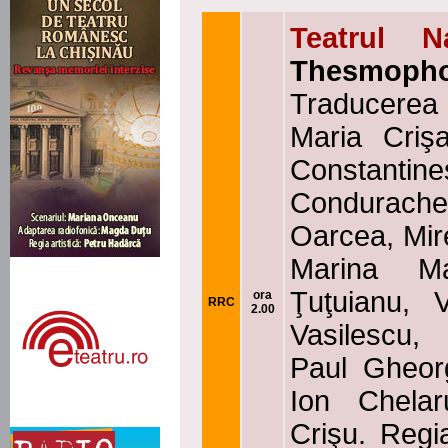
Teatrul N
Thesmophor
Traducerea 
Maria Crişa
Constantine
Condurache,
Oarcea, Mire
Marina M
Ţuţuianu, 
ora
RRC
2.00
Vasilescu,
Paul Gheorg
Ion Chela
Crişu. Regi