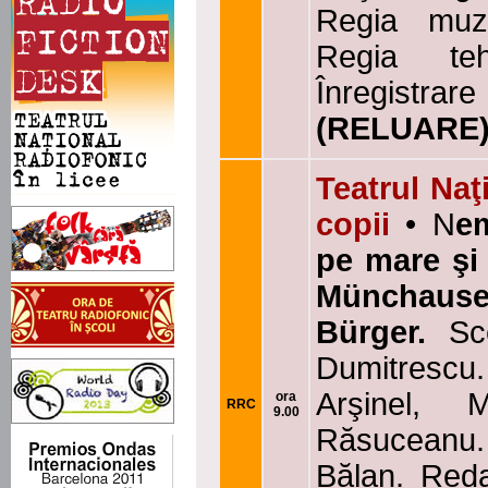
Regia muz
Regia teh
Înregist
(RELUARE
Teatrul Naţ
copii
•
N
em
pe mare şi 
M
ü
nchause
B
ü
rg
er.
Sc
Dumitrescu. 
Arşinel, 
ora
RRC
9.00
Răsuceanu.
Bălan. Reda