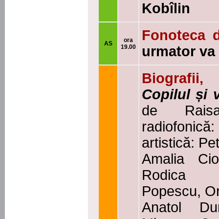
Kobîlin
Fonoteca 
ora
AS
19.00
urmator va 
Biografii,
Copilul și 
de Rais
radiofoni
artistică: Pe
Amalia Cio
Rodica M
Popescu, Or
Anatol Du