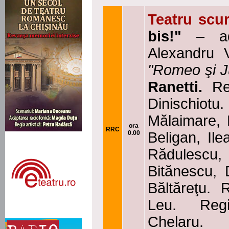
Teatru scur
bis!"
– ad
Alexandru 
"Romeo şi Ju
Ranetti.
Reg
Dinischiotu
Mălaimare,
ora
RRC
0.00
Beligan, Il
Rădulesc
Bitănescu, 
Băltăreţu. 
Leu. Reg
Chelaru.