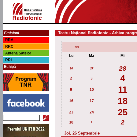
Teatru Naţional Radiofonic - Arhiva progr
Emisiuni
RRA
RRC
<<
Antena Satelor
Lu
Ma
Mi
RRI
Echipă
28
26
27
4
2
3
11
9
10
18
16
17
25
23
24
2
30
1
Joi, 26 Septembrie