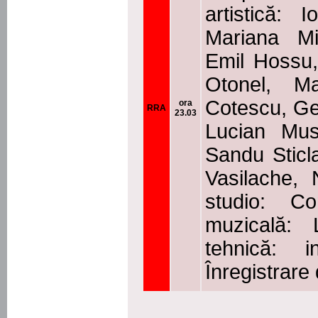
artistică: 
Mariana Mi
Emil Hossu,
Otonel, M
Cotescu, Ge
ora
RRA
23.03
Lucian Mus
Sandu Sticl
Vasilache, 
studio: Co
muzicală: 
tehnică: i
Înregistrare