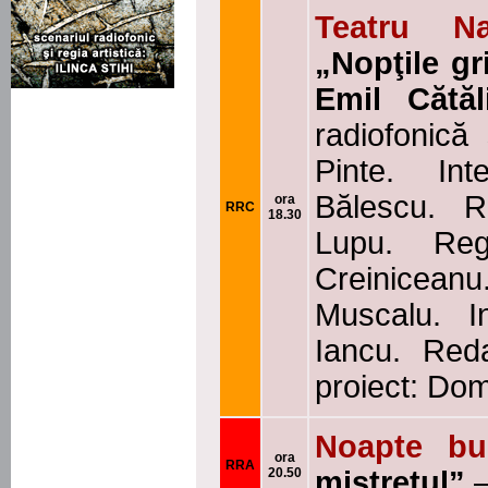
Teatru Na
„Nopţile gri
Emil Cătăl
radiofonică 
Pinte. In
Bălescu. 
ora
RRC
18.30
Lupu. Reg
Creiniceanu
Muscalu. I
Iancu. Red
proiect: Do
Noapte bun
ora
RRA
20.50
mistreţul”
–