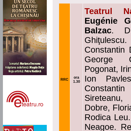
Teatrul N
Eugénie G
Balzac
. D
Ghiţulesc
Constantin D
George Co
Pogonat, Iri
Ion Pavles
ora
RRC
1.30
Constanti
Sireteanu,
Dobre, Flori
Rodica Leu.
Neagoe. Reg