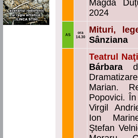
Magda Duțu
2024
Mituri, le
ora
AS
14.30
Sânziana
Teatrul Naţ
Bárbara
Dramatizare
Marian. Re
Popovici. În
Virgil Andr
Ion Marin
Ştefan Velni