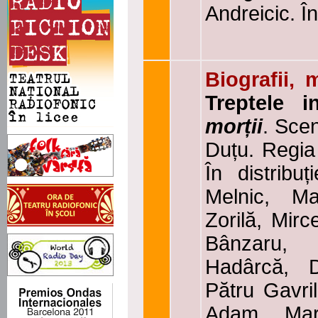
Andreicic. Î
Biografii, 
Treptele 
morții
. Sce
Duțu. Regia 
În distribu
Melnic, Ma
Zorilă, Mir
Bânzaru,
Hadârcă, 
Pătru Gavri
Adam, Mar