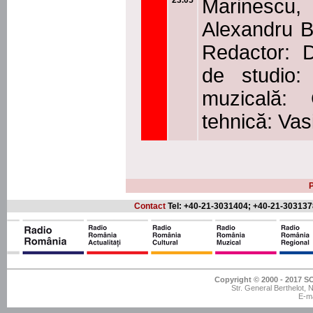
23.05
Marinescu
Alexandru B
Redactor: 
de studio:
muzicală:
tehnică: Vas
P
Contact
Tel: +40-21-3031404; +40-21-303137
Copyright © 2000 - 201
Str. General Berthelot,
E-ma