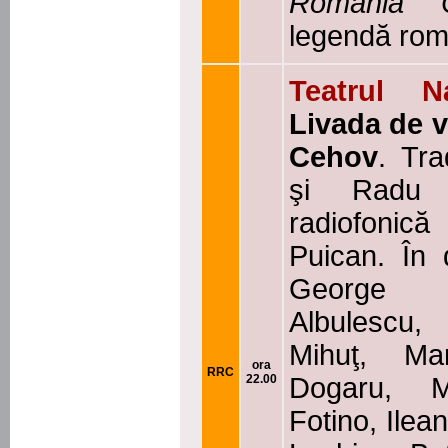
România Cu
legendă ro
Teatrul N
Livada de v
Cehov
. Tr
şi Radu T
radiofonică
Puican. În d
George C
Albulescu,
Mihuţ, Ma
ora
RRC
22.00
Dogaru, M
Fotino, Ilea