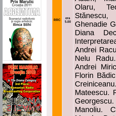
Olaru, Te
Stănescu
ora
RRC
5.00
Ghenadie Gâ
Diana Decu
Interpretarea
Andrei Racu.
Nelu Radu.
Andrei Miri
Florin Bădic
Creiniceanu
Mateescu. R
Georgescu.
Manoliu. C