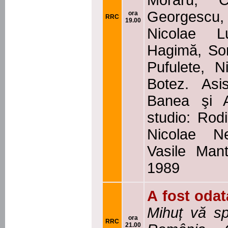
Moraru, C
Georgescu
ora
RRC
19.00
Nicolae L
Hagimă, So
Pufulete, N
Botez. Asis
Banea şi 
studio: Rod
Nicolae N
Vasile Mant
1989
A fost odat
Mihuț
vă sp
ora
RRC
21.00