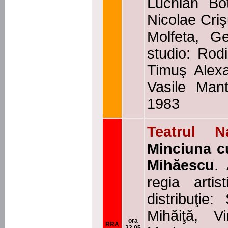
Luchian Bo
Nicolae Criş
Molfeta, G
studio: Rod
Timuş Alexa
Vasile Mant
1983
Teatrul N
Minciuna c
Mihăescu
.
regia arti
distribuţie
Mihăiţă, V
ora
RRA