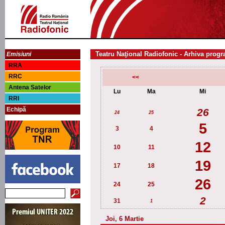
Teatru Naţional Radiofonic - Arhiva progr
Emisiuni
RRA
RRC
<<
Antena Satelor
Lu
Ma
Mi
RRI
Echipă
26
24
25
5
3
4
12
10
11
19
17
18
26
24
25
2
31
1
Joi, 6 Martie