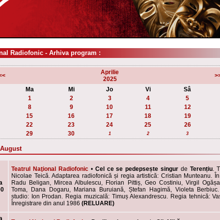
nal Radiofonic - Arhiva program :
Aprilie
<<
>
2025
Ma
Mi
Jo
Vi
Sâ
1
2
3
4
5
8
9
10
11
12
15
16
17
18
19
22
23
24
25
26
29
30
1
2
3
7 August
Teatrul Naţional Radiofonic
•
Cel ce se pedepsește singur
de
Terențiu
. 
Nicolae Teică. Adaptarea radiofonică și regia artistică: Cristian Munteanu. În 
a
Radu Beligan, Mircea Albulescu, Florian Pittiș, Geo Costiniu, Virgil Ogă
00
Toma, Dana Dogaru, Mariana Buruiană, Ștefan Hagimă, Violeta Berbiuc
studio: Ion Prodan. Regia muzicală: Timuș Alexandrescu. Regia tehnică: Va
Înregistrare din anul 1986
(RELUARE)
a