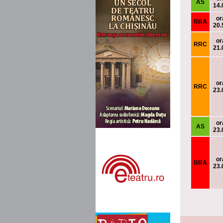
AS
14.
or
RRA
20.
or
RRC
21.
or
RRC
23.
or
AS
23.
or
RRA
23.