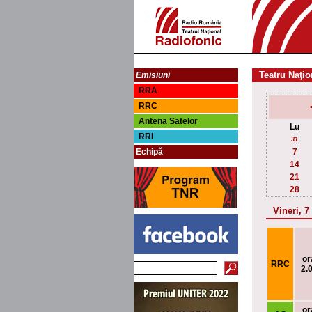
Teatru Naţio
Emisiuni
RRA
RRC
Antena Satelor
Lu
RRI
31
Echipă
7
14
21
28
Vineri, 
or
RRC
2.
or