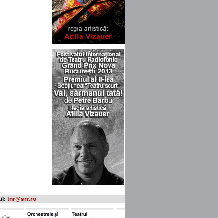
il:
tnr@srr.ro