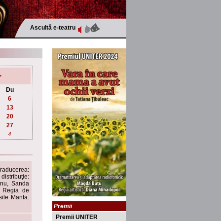
Ascultă e-teatru
>
Du
6
13
20
27
4
Traducerea:
distribuţie:
șanu, Sanda
. Regia de
sile Manta.
Premii
Premii UNITER