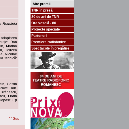
Alte premii
TNR în presă
80 de ani de TNR
Ora veselă - 80
io România
Proiecte speciale
Parteneri
i adaptarea
ibuţie: Dan
Premiere radiofonice
in, Marina
Spectacole în pregătire
u, Mircea
e, Nicolae
a tehnică:
ain, Costin
 Pavel Dan.
Bitănescu,
cu, Florin
 Popescu şi
^^ Sus