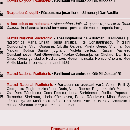
Teatrul Naţional Radiofonic
•
Pavilionul cu umbre
de
Gib Mihăescu
00
a
Noapte bună, copii!
•
Răzbunarea jucăriilor
de
Simona şi Dan Vasiliu
50
a
A fost odata ca niciodata
•
Alexandrina Halic vă spune o poveste la Rad
00
Cultural
.
În căutarea lacului fermecat
- poveste din vechiul Imperiu Incaș
Teatrul Naţional Radiofonic
•
Thesmophoriile
de
Aristofan
. Traducerea ş
radiofonică: Maria Crişan. Regia artistică: Titel Constantinescu. În distr
Condurache, Virgil Ogăşanu, Sibylla Oarcea, Mirela Gorea, Virginia Rog
a
Maican, Rodica Sanda Ţuţuianu, Violeta Berbiuc, Răzvan Vasilesc
00
Constantinescu, Paul Gheorghiu, Nicolae Călugăriţa, Ion Chelaru, Dan Bob
Crişu. Regia de studio: Rodica Leu. Regia muzicală: Romeo Chelaru. Regi
Vasile Manta. Înregistrare din anul 1989
a
Teatrul Naţional Radiofonic
•
Pavilionul cu umbre
de
Gib Mihăescu
( R)
00
Teatrul Naţional Radiofonic
•
Variaţiuni pe aceeaşi vară
. Autori: Emil Ş
Georgescu. Regie muzicală: Ion Barta, Mihai Roman. Regie artistică: Manole
a
Cu: Dem Rădulescu, Coca Enescu, Horia Şerbănescu, Rodica Popescu 
05
Ruxandra Sireteanu, Horia Căciulescu, Paula Rădulescu, Mihai Stoenes
Tănase, Ştefan Mihăilescu Brăila. Realizatori: Silvia Cusursuz, Manuella
Mircea Zăvoianu. Înregistrare din anul 1980
Programul de azi