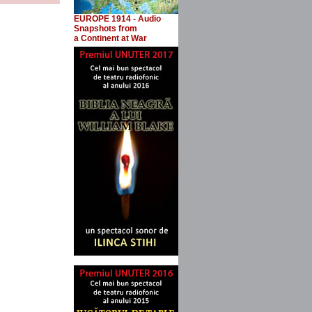
EUROPE 1914 - Audio
Snapshots
from
a Continent at War