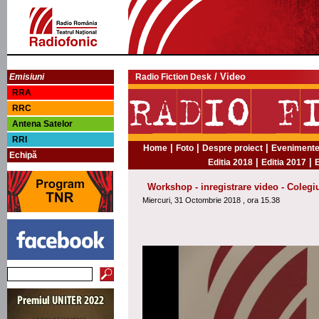
/ Video
Emisiuni
Radio Fiction Desk
RRA
RRC
Antena Satelor
RRI
|
|
|
Home
Foto
Despre proiect
Evenimentel
Echipă
|
|
Editia 2018
Editia 2017
E
Workshop - inregistrare video - Colegi
Miercuri, 31 Octombrie 2018 , ora 15.38