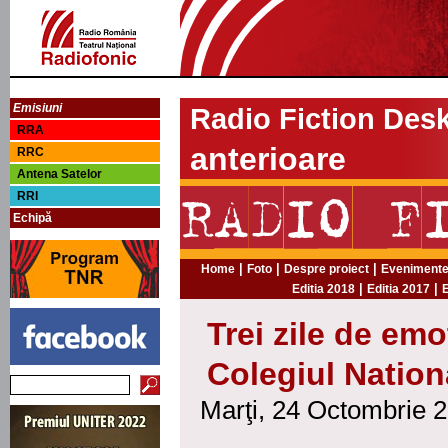
Emisiuni
Radio Fiction Des
RRA
anterioare
RRC
Antena Satelor
RRI
Echipă
|
|
|
Home
Foto
Despre proiect
Evenimentel
|
|
Editia 2018
Editia 2017
E
Trei zile de emo
Colegiul Nation
Marţi, 24 Octombrie 2