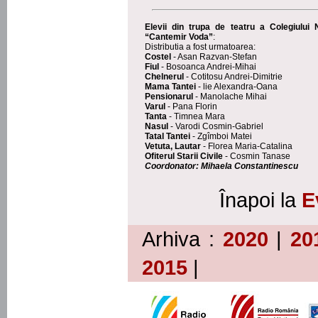
Elevii din trupa de teatru a Colegiului 
“Cantemir Voda”
:
Distributia a fost urmatoarea:
Costel
- Asan Razvan-Stefan
Fiul
- Bosoanca Andrei-Mihai
Chelnerul
- Cotitosu Andrei-Dimitrie
Mama Tantei
- lie Alexandra-Oana
Pensionarul
- Manolache Mihai
Varul
- Pana Florin
Tanta
- Timnea Mara
Nasul
- Varodi Cosmin-Gabriel
Tatal Tantei
- Zgîmboi Matei
Vetuta, Lautar
- Florea Maria-Catalina
Ofiterul Starii Civile
- Cosmin Tanase
Coordonator: Mihaela Constantinescu
Înapoi la
E
Arhiva :
2020
|
20
2015
|