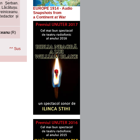
an Șerban.
a Lăcătușu.
EUROPE 1914 - Audio
reiniceanu.
Snapshots
from
edactor și
a Continent at War
ceanu
(R)
^^ Sus