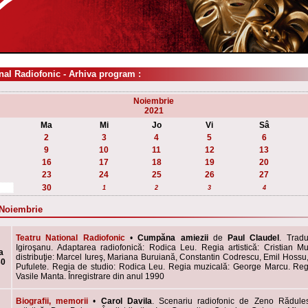
nal Radiofonic - Arhiva program :
Noiembrie
2021
Ma
Mi
Jo
Vi
Sâ
2
3
4
5
6
9
10
11
12
13
16
17
18
19
20
23
24
25
26
27
30
1
2
3
4
 Noiembrie
Teatru National Radiofonic
•
Cumpăna amiezii
de
Paul Claudel
. Tradu
Igiroşanu. Adaptarea radiofonică: Rodica Leu. Regia artistică: Cristian M
a
distribuţie: Marcel Iureş, Mariana Buruiană, Constantin Codrescu, Emil Hoss
30
Pufulete. Regia de studio: Rodica Leu. Regia muzicală: George Marcu. Reg
Vasile Manta. Înregistrare din anul 1990
Biografii, memorii
•
Carol Davila
.
Scenariu radiofonic de Zeno Rădule