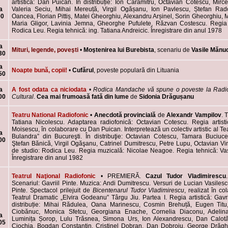
artistică: Dan Puican. În distribuție: Ion Caramitru, Octavian Cotescu, Mircea
a
Valeria Seciu, Mihai Mereuță, Virgil Ogășanu, Ion Pavlescu, Ștefan Rad
00
Oancea, Florian Pittiș, Matei Gheorghiu, Alexandru Arșinel, Sorin Gheorghiu, 
Maria Gligor, Lavinia Jemna, Gheorghe Pufulete, Răzvan Costescu. Regia 
Rodica Leu. Regia tehnică: ing. Tatiana Andreicic. Înregistrare din anul 1978
a
Mituri, legende, poveşti
•
Moştenirea lui Burebista
, scenariu de
Vasile Mănu
30
a
Noapte bună, copii!
•
Cufărul
, poveste populară din Lituania
50
a
A fost odata ca niciodata
•
Rodica Mandache
vă spune o poveste la Rad
00
Cultural
.
Cea mai frumoasă fată din lume
de
Sidonia Drăgușanu
Teatru National Radiofonic
•
Anecdotă provincială
de
Alexandr Vampilov
. 
Tatiana Nicolescu. Adaptarea radiofonică: Octavian Cotescu. Regia artisti
Moisescu, în colaborare cu Dan Puican. Interpretează un colectiv artistic al Tea
a
Bulandra” din Bucureşti. În distribuţie: Octavian Cotescu, Tamara Buciuc
00
Ştefan Bănică, Virgil Ogăşanu, Catrinel Dumitrescu, Petre Lupu, Octavian Vin
de studio: Rodica Leu. Regia muzicală: Nicolae Neagoe. Regia tehnică: Va
Înregistrare din anul 1982
Teatrul Naţional Radiofonic
• PREMIERĂ.
Cazul Tudor Vladimirescu
Scenariul: Gavriil Pinte. Muzica: Andi Dumitrescu. Versuri de Lucian Vasilescu
Pinte. Spectacol prilejuit de
Bicentenarul Tudor Vladimirescu
, realizat în c
Teatrul Dramatic „Elvira Godeanu” Târgu Jiu. Partea I. Regia artistică: Gavrii
distribuție: Mihai Rădulea, Oana Marinescu, Cosmin Brehuță, Eugen Titu
Ciobănuc, Monica Sfetcu, Georgiana Enache, Cornelia Diaconu, Adelin
a
Luminița Șorop, Lulu Trăsnea, Simona Urs, Ion Alexandrescu, Dan Calotă
05
Ciochia, Bogdan Constantin, Cristinel Dobran, Dan Dobroiu, George Drăgh