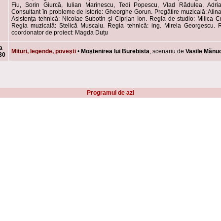
Fiu, Sorin Giurcă, Iulian Marinescu, Tedi Popescu, Vlad Rădulea, Adri
Consultant în probleme de istorie: Gheorghe Gorun. Pregătire muzicală: Alin
Asistența tehnică: Nicolae Subotin și Ciprian Ion. Regia de studio: Milica C
Regia muzicală: Stelică Muscalu. Regia tehnică: ing. Mirela Georgescu. R
coordonator de proiect: Magda Duțu
a
Mituri, legende, poveşti
•
Moştenirea lui Burebista
, scenariu de
Vasile Mănu
30
Programul de azi