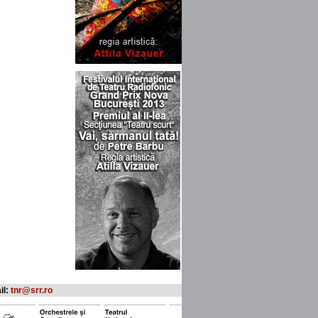
il:
tnr@srr.ro