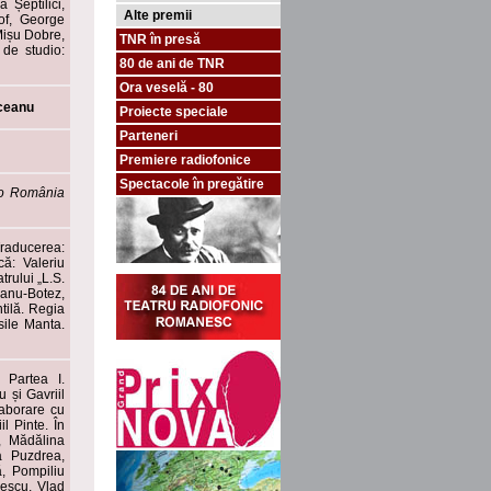
 Șeptilici,
Alte premii
of, George
Mișu Dobre,
TNR în presă
de studio:
80 de ani de TNR
Ora veselă - 80
ceanu
Proiecte speciale
Parteneri
Premiere radiofonice
Spectacole în pregătire
io România
Traducerea:
că: Valeriu
trului „L.S.
eanu-Botez,
tilă. Regia
sile Manta.
. Partea I.
 și Gavriil
olaborare cu
l Pinte. În
, Mădălina
a Puzdrea,
, Pompiliu
escu, Vlad