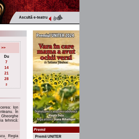
Ascultă e-teatru
>>
Du
7
14
21
28
5
cerea: Ion
unteanu. În
u, Gheorghe
ia tehnică:
Premii
scu. Regia
Premii UNITER