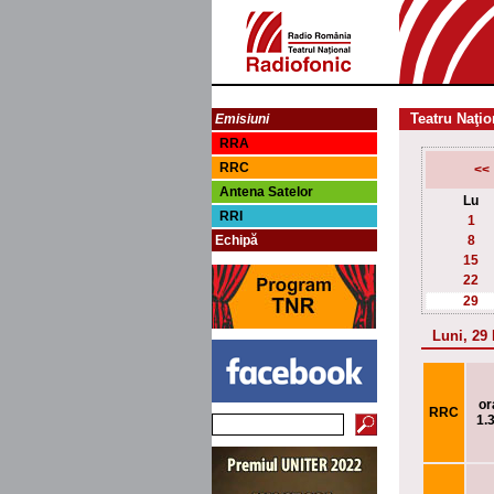
Teatru Naţio
Emisiuni
RRA
RRC
<<
Antena Satelor
Lu
RRI
1
Echipă
8
15
22
29
Luni, 29
or
RRC
1.