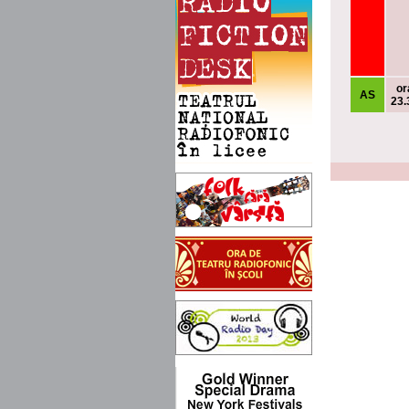
or
AS
23.