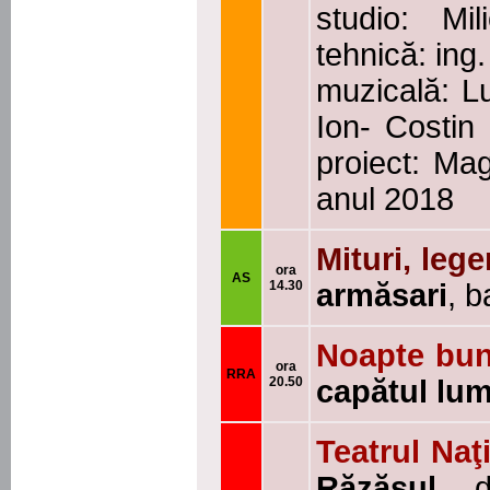
studio: Mi
tehnică: ing
muzicală: L
Ion- Costin
proiect: Mag
anul 2018
Mituri, leg
ora
AS
14.30
armăsari
, 
Noapte bună
ora
RRA
20.50
capătul lum
Teatrul Naţ
Răzăşul