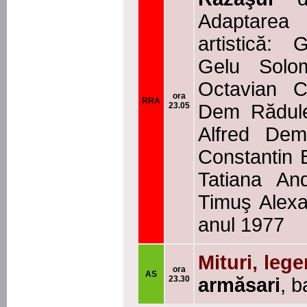
Adaptarea
artistică:
Gelu Solom
Octavian C
ora
RRA
23.05
Dem Rădule
Alfred Dem
Constantin B
Tatiana And
Timuş Alexa
anul 1977
Mituri, leg
ora
AS
23.30
armăsari
, 