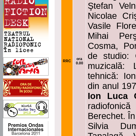
Ştefan Vel
Nicolae Cri
Vasile Flor
Mihai Per
Cosma, Pom
de studio:
ora
RRC
0.00
muzicală: 
tehnică: Ion
din anul 19
Ion Luca C
radiofonică 
Berechet. În
Silvia Dum