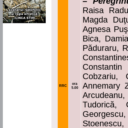
–
Peregrin
Raisa Radu.
Magda Duţu.
Agnesa Puşca
Bica, Damia
Păduraru, 
Constanti
Constanti
Cobzariu, C
Annemary Z
ora
RRC
5.00
Arcudeanu,
Tudorică, 
Georgescu, 
Stoenescu, 