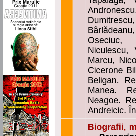
Tapalagă, 
Andronescu,
Dumitresc
Bârlădeanu
Oseciuc, 
Niculescu, 
Marcu, Nic
Cicerone Bil
Beligan. Re
Manea. Re
Neagoe. Reg
Andreicic. Î
Biografii, 