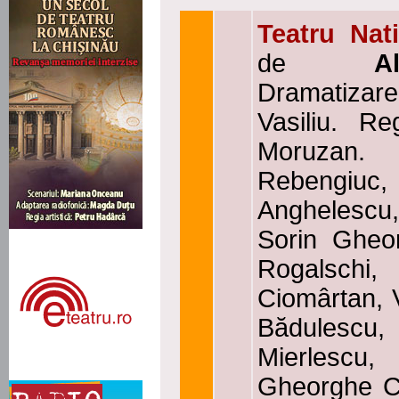
Teatru Nat
de
A
Dramatizar
Vasiliu. Re
Moruzan. Î
Rebengiuc,
Anghelescu,
Sorin Gheor
Rogalschi
Ciomârtan, 
Bădulescu, 
Mierlescu
Gheorghe C