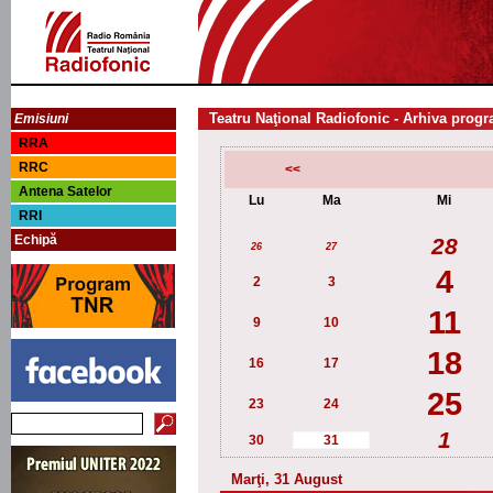
Teatru Naţional Radiofonic - Arhiva progr
Emisiuni
RRA
RRC
<<
Antena Satelor
Lu
Ma
Mi
RRI
Echipă
28
26
27
4
2
3
11
9
10
18
16
17
25
23
24
1
30
31
Marţi, 31 August