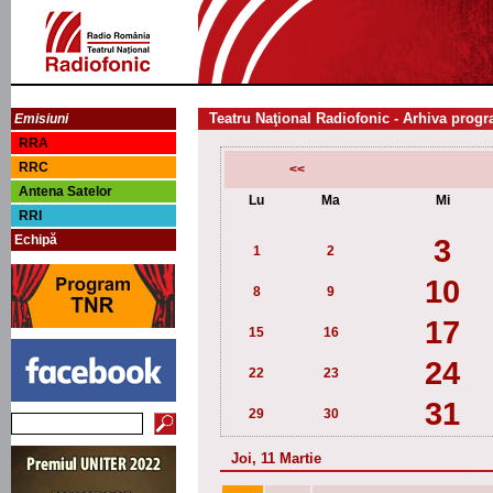
Teatru Naţional Radiofonic - Arhiva progr
Emisiuni
RRA
RRC
<<
Antena Satelor
Lu
Ma
Mi
RRI
Echipă
3
1
2
10
8
9
17
15
16
24
22
23
31
29
30
Joi, 11 Martie