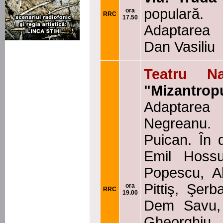
populară.
ora
RRC
17.50
Adaptarea 
Dan Vasiliu
Teatru Na
"Mizantrop
Adaptarea
Negreanu.
Puican. În d
Emil Hoss
Popescu, A
Pittiş, Şer
ora
RRC
19.00
Dem Savu, 
Gheorghiu