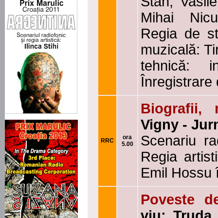
Stan, Vasile
Mihai Nicu
Regia de st
muzicală: T
tehnică: i
Înregistrare
Biografii,
Vigny - Jur
Scenariu ra
ora
RRC
5.00
Regia artist
Emil Hossu î
Poveste d
viu: Trud