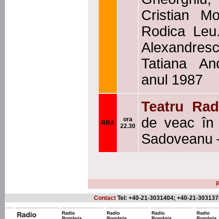
Cristian Mo
Rodica Leu
Alexandres
Tatiana And
anul 1987
Teatru Rad
de veac în 
ora
RRA
22.30
Sadoveanu 
P
Contact
Tel: +40-21-3031404; +40-21-303137