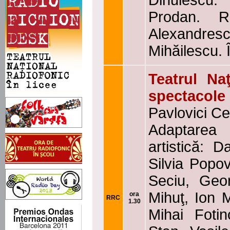
Dinulescu.
Prodan. R
Alexandres
Mihăilescu. 
Teatrul Na
spectacole
Pavlovici Ce
Adaptarea
artistică: D
Silvia Popov
Seciu, Geo
Mihuţ, Ion 
ora
RRC
1.30
Mihai Foti