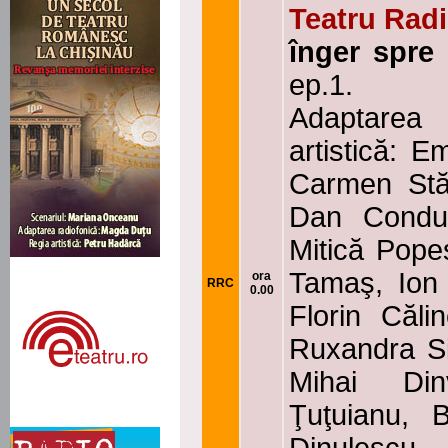
Teatru Radi
înger spre
ep.1.
Adaptarea
artistică: Em
Carmen Stăn
Dan Condu
Mitică Pope
Tamaş, Ion 
ora
RRC
0.00
Florin Căli
Ruxandra Si
Mihai Di
Ţuţuianu, B