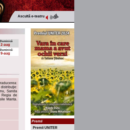
Ascultă e-teatru
Duminică
2-aug
Duminică
9-aug
Traducerea:
distribuţie:
șanu, Sanda
. Regia de
sile Manta.
Premii
Premii UNITER