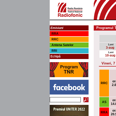
Programul T
Emisiuni
RRA
RRC
Antena Satelor
Luni
3-aug
RRI
Luni
10-aug
Echipă
Vineri, 
or
RRC
2.
or
AS
14.
or
RRA
20.