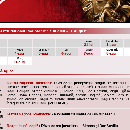
eatru Naţional Radiofonic : 7 August - 11 August
Vineri
Sâmbătă
31-iul
1-aug
Marţi
Miercuri
Joi
Vineri
Sâmbătă
4-aug
5-aug
6-aug
7-aug
8-aug
Marţi
11-aug
7 August
Teatrul Naţional Radiofonic
•
Cel ce se pedepsește singur
de
Terențiu
. 
Nicolae Teică. Adaptarea radiofonică și regia artistică: Cristian Munteanu. În 
a
Radu Beligan, Mircea Albulescu, Florian Pittiș, Geo Costiniu, Virgil Ogă
00
Toma, Dana Dogaru, Mariana Buruiană, Ștefan Hagimă, Violeta Berbiuc
studio: Ion Prodan. Regia muzicală: Timuș Alexandrescu. Regia tehnică: Va
Înregistrare din anul 1986
(RELUARE)
a
Teatrul Naţional Radiofonic
•
Pavilionul cu umbre
de
Gib Mihăescu
00
a
Noapte bună, copii!
•
Răzbunarea jucăriilor
de
Simona şi Dan Vasiliu
50