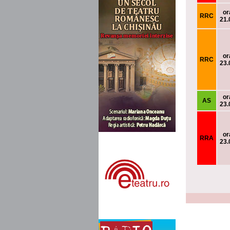
or
RRC
21.
or
RRC
23.
or
AS
23.
or
RRA
23.