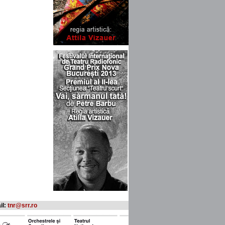
il:
tnr@srr.ro