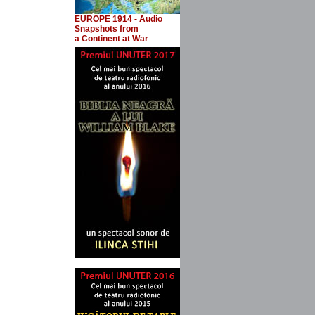
EUROPE 1914 - Audio
Snapshots
from
a Continent at War