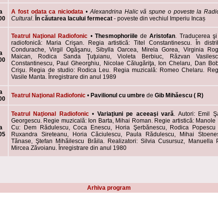
a
A fost odata ca niciodata
•
Alexandrina Halic vă spune o poveste la Rad
00
Cultural
.
În căutarea lacului fermecat
- poveste din vechiul Imperiu Incaș
Teatrul Naţional Radiofonic
•
Thesmophoriile
de
Aristofan
. Traducerea ş
radiofonică: Maria Crişan. Regia artistică: Titel Constantinescu. În distr
Condurache, Virgil Ogăşanu, Sibylla Oarcea, Mirela Gorea, Virginia Rog
a
Maican, Rodica Sanda Ţuţuianu, Violeta Berbiuc, Răzvan Vasilesc
00
Constantinescu, Paul Gheorghiu, Nicolae Călugăriţa, Ion Chelaru, Dan Bob
Crişu. Regia de studio: Rodica Leu. Regia muzicală: Romeo Chelaru. Regi
Vasile Manta. Înregistrare din anul 1989
a
Teatrul Naţional Radiofonic
•
Pavilionul cu umbre
de
Gib Mihăescu
( R)
00
Teatrul Naţional Radiofonic
•
Variaţiuni pe aceeaşi vară
. Autori: Emil Ş
Georgescu. Regie muzicală: Ion Barta, Mihai Roman. Regie artistică: Manole
a
Cu: Dem Rădulescu, Coca Enescu, Horia Şerbănescu, Rodica Popescu 
05
Ruxandra Sireteanu, Horia Căciulescu, Paula Rădulescu, Mihai Stoenes
Tănase, Ştefan Mihăilescu Brăila. Realizatori: Silvia Cusursuz, Manuella
Mircea Zăvoianu. Înregistrare din anul 1980
Arhiva program