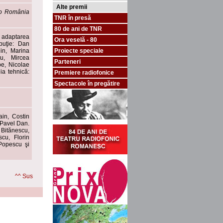
Alte premii
io România
TNR în presă
80 de ani de TNR
i adaptarea
Ora veselă - 80
ibuţie: Dan
in, Marina
Proiecte speciale
u, Mircea
Parteneri
e, Nicolae
a tehnică:
Premiere radiofonice
Spectacole în pregătire
ain, Costin
 Pavel Dan.
Bitănescu,
cu, Florin
 Popescu şi
^^ Sus