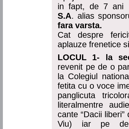
in fapt, de 7 ani r
S.A
. alias sponsor
fara varsta.
Cat despre fericit
aplauze frenetice si
LOCUL 1- la sect
revenit pe de o p
la Colegiul nation
fetita cu o voce im
panglicuta tricol
literalmentre aud
cante “Dacii liberi”
Viu) iar pe de