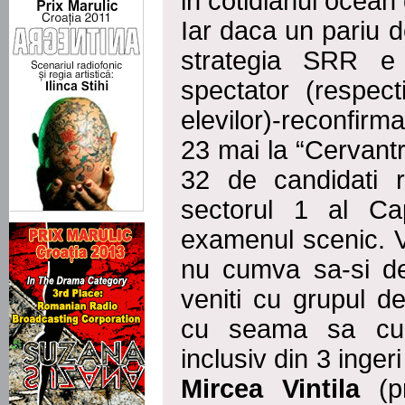
in cotidianul ocean 
Iar daca un pariu d
strategia SRR e
spectator (respec
elevilor)-reconfirm
23 mai la “Cervant
32 de candidati r
sectorul 1 al Ca
examenul scenic. V
nu cumva sa-si de
veniti cu grupul de
cu seama sa cuc
inclusiv din 3 ingeri
Mircea Vintila
(pr