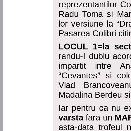
reprezentantilor Co
Radu Toma si Mar
lor versiune la “Dr
Pasarea Colibri citi
LOCUL 1=la sect
randu-I dublu acor
impartit intre 
“Cevantes” si cole
Vlad Brancovean
Madalina Berdeu si
Iar pentru ca nu 
varsta
fara un
MA
asta-data trofeul 