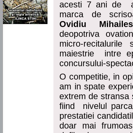
acesti 7 ani de a
marca de scris
Ovidiu Mihail
deopotriva ovatio
micro-recitaluril
maiestrie intre e
concursului-spectaco
O competitie, in o
am in spate experi
extrem de stransa si
fiind nivelul parca
prestatiei candidati
doar mai frumoas