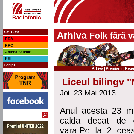
Arhiva
Emisiuni
Folk fără v
RRA
RRC
Antena Satelor
RRI
Echipă
Arhivă
|
Premianţi
|
Regu
Liceul bilingv 
Joi, 23 Mai 2013
Anul acesta 23 ma
calda decat de o
vara.Pe la 2 ceas