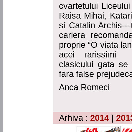
cvartetului Liceul
Raisa Mihai, Katar
si Catalin Archis---
cariera recomand
proprie “O viata lan
acei rarissimi 
clasicului gata se
fara false prejudeca
Anca Romeci
Arhiva :
2014
|
201