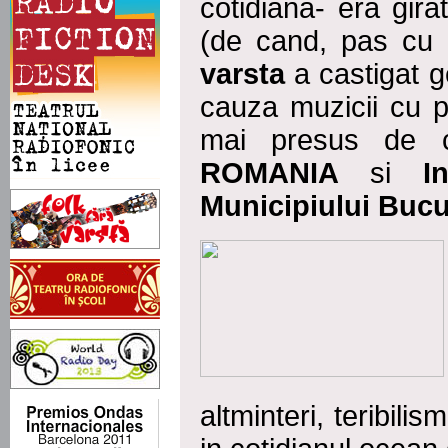
cotidiana- era gira
(de cand, pas cu
varsta
a castigat g
cauza muzicii cu p
mai presus de 
ROMANIA
si
I
Municipiului Bucu
altminteri, teribilis