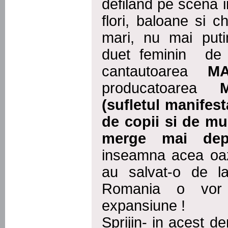
defiland pe scena 
flori, baloane si ch
mari, nu mai puti
duet feminin de 
cantautoarea
M
producatoarea
(sufletul manifes
de copii si de m
merge mai depa
inseamna acea oaz
au salvat-o de l
Romania o vor 
expansiune !
Sprijin- in acest d