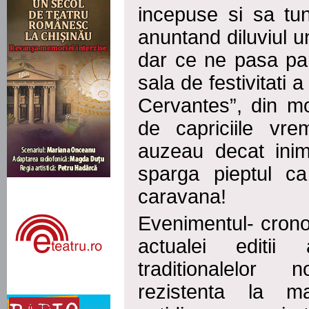
incepuse si sa tun
anuntand diluviul 
dar ce ne pasa par
sala de festivitati 
Cervantes”, din m
de capriciile vre
auzeau decat inim
sparga pieptul c
caravana!
Evenimentul- crono
actualei editi
traditionalelor
rezistenta la m