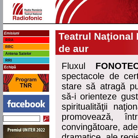
Teatrul Naţional
Emisiuni
RRA
de aur
RRC
Antena Satelor
RRI
Fluxul
FONOTE
Echipă
spectacole de certă
stare să atragă pub
să-i orienteze gus
spiritualităţii naţi
promovează, în
convingătoare, adevă
dramatice, ale regi