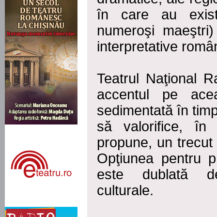
în care au exist
numeroşi maeştri) 
interpretative român
Teatrul Naţional R
accentul pe acea
sedimentată în timp,
să valorifice, î
propune, un trecut 
Opţiunea pentru pr
este dublată de 
culturale.