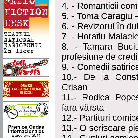
4. - Romanticii com
5. - Toma Caragiu 
6. - Revizorul în du
7 .- Horatiu Malael
8. - Tamara Buci
profesiune de credi
9. - Comedii satiri
10.- De la Const
Crisan
11.- Rodica Pope
fara vârsta
12.- Partituri com
13.- O scrisoare pi