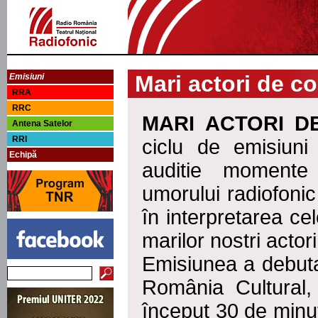
Mari actori de c
Emisiuni
RRA
RRC
MARI ACTORI D
Antena Satelor
RRI
ciclu de emisiun
Echipă
auditie momente 
umorului radiofonic
în interpretarea ce
marilor nostri acto
Emisiunea a debuta
România Cultural,
început 30 de minu