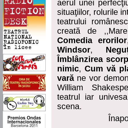
aerul unei perfecţ
situaţiilor, rolurile 
teatrului românes
creată de ,,Mare
Comedia erorilor
Windsor
,
Negu
Îmblânzirea scorp
nimic
,
Cum vă pl
vară
ne vor demons
William Shakesp
teatrul iar univesa
scena.
Înapo