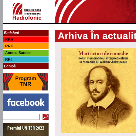
Arhiva În actuali
Emisiuni
RRA
RRC
Antena Satelor
RRI
Echipă