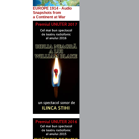
EUROPE 1914 - Audio
Snapshots
from
a Continent at War