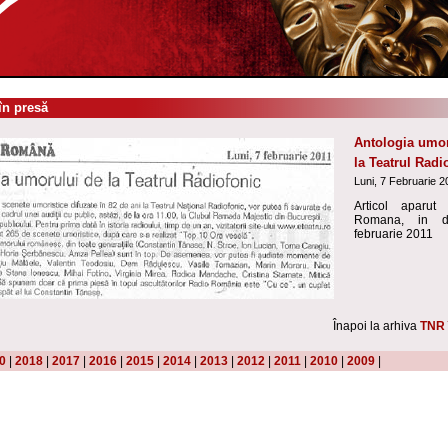
în presă
Antologia umor
la Teatrul Radi
Luni, 7 Februarie 2
Articol aparut
Romana, in 
februarie 2011
Înapoi la arhiva
TNR 
0
|
2018
|
2017
|
2016
|
2015
|
2014
|
2013
|
2012
|
2011
|
2010
|
2009
|