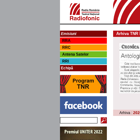
Arhiva TNR 
Emisiuni
RRA
RRC
Antena Satelor
RRI
Echipă
Arhiva :
202