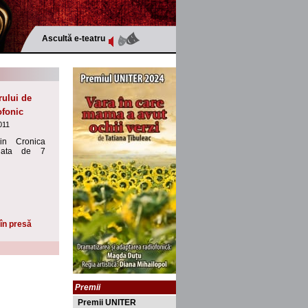
Ascultă e-teatru
ului de
ofonic
011
 in Cronica
data de 7
în presă
Premii
Premii UNITER