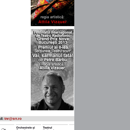
il:
tnr@srr.ro