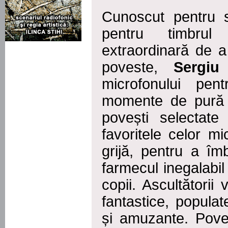
Cunoscut pentru se
pentru timbrul
extraordinară de a
poveste,
Sergiu
microfonului pen
momente de pură 
povești selectate
favoritele celor mi
grijă, pentru a îm
farmecul inegalabil 
copii. Ascultătorii 
fantastice, popula
și amuzante. Pove