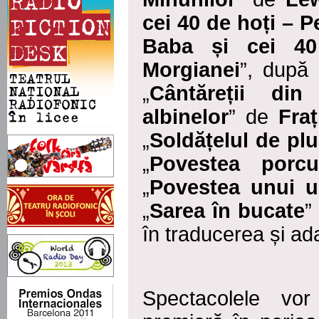
cei 40 de hoți – 
Baba și cei 40
Morgianei
”, după 
„
Cântăreții di
albinelor
” de
Fra
„
Soldățelul de pl
„
Povestea porcu
„
Povestea unui u
„
Sarea în bucate
”
în traducerea și a
Spectacolele vor