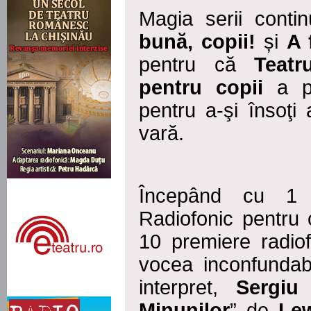
Magia serii conti
bună, copii!
și
A 
pentru că
Teatr
pentru copii
a pr
pentru a-şi însoţi 
vară.
Începând cu 1 i
Radiofonic pentru 
10 premiere radio
vocea inconfundabi
interpret
,
Sergiu
Minunilor
” de
Lew