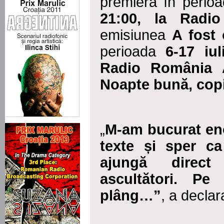
premieră în perio
21:00, la
Radio
emisiunea
A fost 
perioada
6-17 iul
Radio România Ac
Noapte bună, copi
„
M-am bucurat en
texte și sper c
ajungă direct
ascultători. P
plâng…”
, a declar