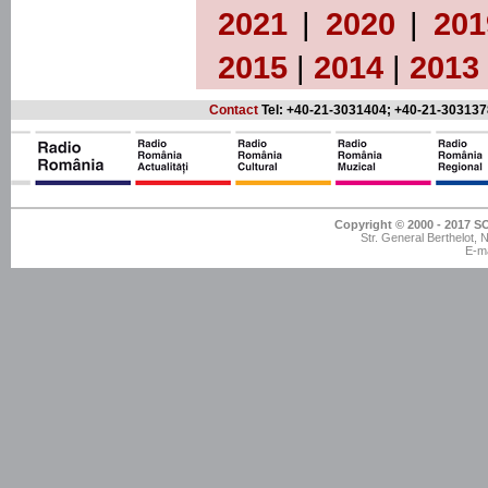
2021
|
2020
|
201
2015
|
2014
|
2013
Contact
Tel: +40-21-3031404; +40-21-303137
Copyright © 2000 - 201
Str. General Berthelot,
E-ma