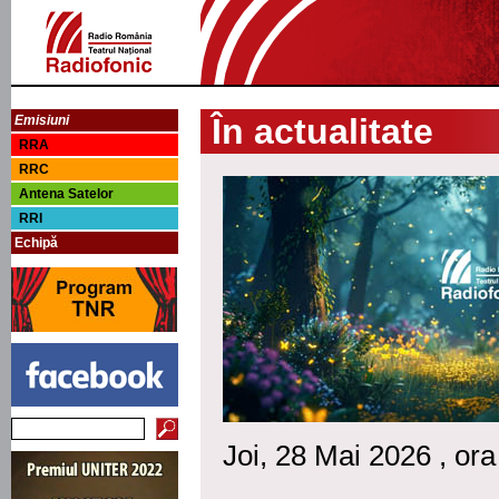
În actualitate
Emisiuni
RRA
RRC
Antena Satelor
RRI
Echipă
Joi, 28 Mai 2026 , ora