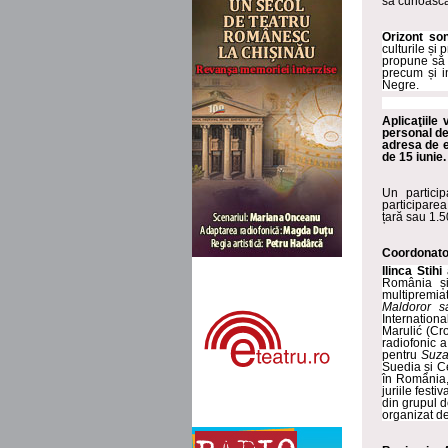
să cunoască a
Orizont so
culturile și
propune să r
precum și i
Negre.
Aplicaţiile
personal de
adresa de 
de 15 iunie.
Un partici
participarea
țară sau 1.5
Coordonatori
Ilinca Stihi
România și
multipremiat
Maldoror s
Internationa
Marulić (Cro
radiofonic a
pentru
Suz
Suedia și Ce
în România
juriile fest
din grupul d
organizat d