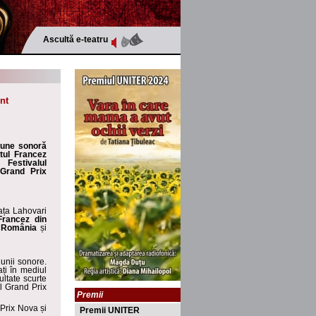
Ascultă e-teatru
ont
țiune sonoră
tul Francez
estivalul
 Grand Prix
ața Lahovari
 Francez din
 România
și
iunii sonore.
ați în mediul
ltate scurte
ul Grand Prix
Premii
 Prix Nova și
Premii UNITER