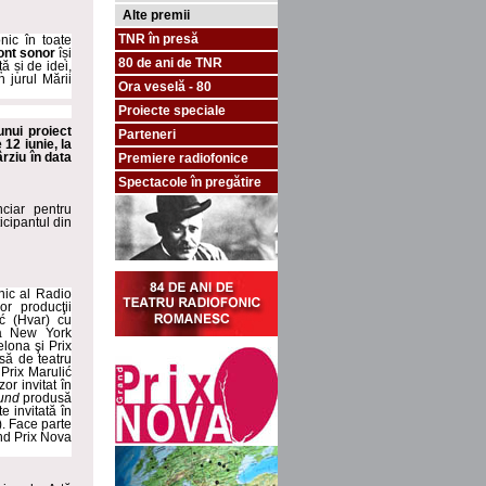
Alte premii
TNR în presă
nic în toate
ont sonor
își
80 de ani de TNR
ă și de idei,
 jurul Mării
Ora veselă - 80
Proiecte speciale
unui proiect
Parteneri
12 iunie, la
ârziu în data
Premiere radiofonice
Spectacole în pregătire
ciar pentru
icipantul din
nic al Radio
r producţii
ić (Hvar) cu
la New York
elona şi Prix
să de teatru
 Prix Marulić
or invitat în
und
produsă
e invitată în
). Face parte
and Prix Nova