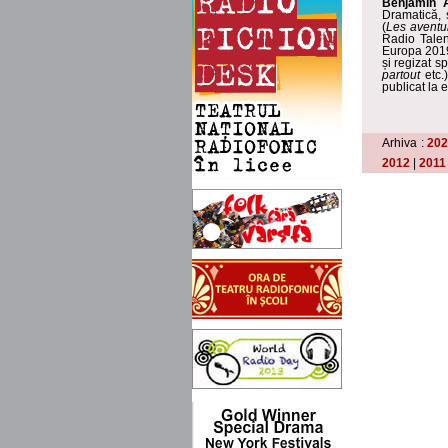
Benjamin 
Dramatică, 
(
Les aventu
Radio Talen
Europa 2019
și regizat 
partout
etc.
publicat la 
Arhiva :
20
2012
|
2011