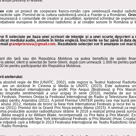
rtiștii prezenți în festival.
nor
este un proiect de cooperare franco-român care celebrează mediul radiofo
 practicile sale. Pornind de la cultura radiofonică unică a Franței și a României,
Oriz
eunească o comunitate de creatori și ascultători, sprijinind schimbul de experienț
nițiativele europene în domeniul radiofonic și al creației sonore în România și în
 vor fi selectate pe baza unei scrisori de intenție și a unei scurte descrieri a 
dicat mediului audio, ambele în limba engleză. Înscrierile se fac până în data de 
email
grandprixnova@gmail.com
. Rezultatele selecției vor fi anunțate cel mai t
pant din țară sau din Republica Moldova va putea beneficia de sprijin finan
 la atelier, oferit și selectat de Semi-Silent, după cum urmează: 1.000 lei pentru part
00 lei pentru participantul din Republica Moldova.
i atelierului:
a absolvit regie de film (UNATC, 2002), este regizor la Teatrul Național Radiofo
 are un doctorat în Cinema și Media la UNATC (2023). Este autoarea uno
e la festivaluri internaţionale de profil
:
Prix Aequo (Bratislava) şi Prix Marul
au biografia sentimentală a unui ucigaş în serie
(2010), medalia de aur 
l Festivals, Premios Ondas la Festivalul Internaţional de Radio şi Televiziune Bac
aţia) pentru
Argentina
(2011). A primit Premiul UNITER pentru cea mai bună pie
 anului 2012, medalia de bronz la New York International Festivals şi locul trei la
ana
(2011). Premiul doi la Grand Prix Nova pentru
Mama
(2015). A semnat ca regiz
hia producțiile acestor radiodifuziuni străine. În 2016 a realizat prima piesă
surro
,
Biblia neagră a lui William Blake
, recompensată cu Prix Italia şi Prix Marulić. Est
ivalurilor internaționale New York International Festivals și Prix Marulić (Hvar, Croația
e iniţiativă care a înfiinţat în 2013 Festivalul Internaţional de Teatru Radiofonic Gr
e Radio România.