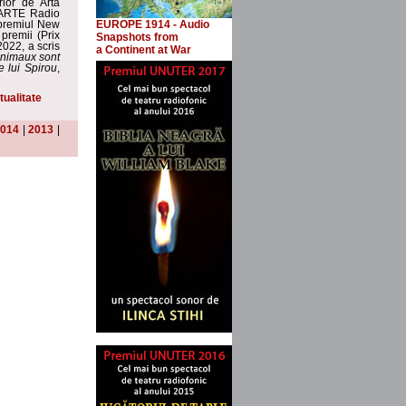
rior de Artă
i ARTE Radio
 premiul New
EUROPE 1914 - Audio
premii (Prix
Snapshots
from
022, a scris
a Continent at War
nimaux sont
e lui Spirou
,
tualitate
014
|
2013
|