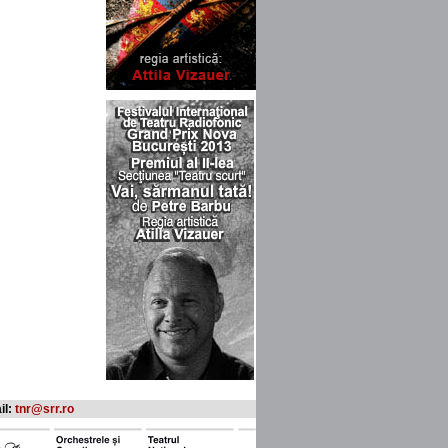
il:
tnr@srr.ro