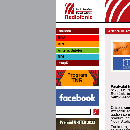
Arhiva În ac
Emisiuni
RRA
RRC
Antena Satelor
RRI
Echipă
Festivalul 
nr.7, Bucur
România
în
Semi-Silent
Orizont son
Atelierul s
audio inter
producții de
Nova.
Ateli
Participanți