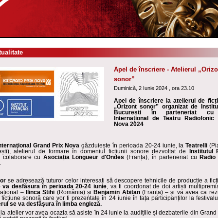
tualitate
Apel de înscriere - Atelierul „Oriz
sonor”
Duminică, 2 Iunie 2024 , ora 23.10
Apel de înscriere la atelierul de fic
„
Orizont sonor”
organizat de Institu
București în parteneriat cu F
Internațional de Teatru Radiofonic
Nova 2024
Internaţional Grand Prix Nova
găzduiește în perioada 20-24 iunie, la
Teatrelli
(Pi
ești), atelierul de formare în domeniul ficțiunii sonore dezvoltat de
Institutul
 colaborare cu
Asociația
Longueur d'Ondes
(Franța), în parteneriat cu
Radio
.
or
se adresează tuturor celor interesați să descopere tehnicile de producție a ficț
e va desfășura în perioada 20-24 iunie
, va fi coordonat de doi artiști multipremi
național –
Ilinca Stihi
(România) și
Benjamin Abitan
(Franța) – și va avea ca rezu
 ficțiune sonoră care vor fi prezentate în 24 iunie în fața participanților la festival
erul se va desfășura în limba engleză.
i la atelier vor avea ocazia să asiste în 24 iunie la audițiile și dezbaterile din Grand