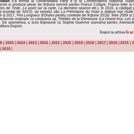
Abitan
s-a format la Universitatea Paris 8 și la Conservatorul Național Supe
scrie și produce piese de ficțiune sonoră pentru France Culture, France Inter ș
res de Tintin
,
Le point sur la carte
,
La dernière séance
etc.). În 2016, a câștigat
t acordat de SACD, iar serialul său
La Préhistoire du Futur
a obținut mai multe 
 și 2017, Prix Longueur d'Ondes pentru comedie de ficțiune 2018). Între 2009 și 2
spectacole originale cu compania sa, Théâtre de la Démesure (
Le Grand trou
,
Les a
). De asemenea, a scris împreună cu Sophie Guerrive scenariul pentru
Aventuril
editura Dupuis.
Înapoi la arhiva
În ac
26
|
2025
|
2024
|
2023
|
2022
|
2021
|
2020
|
2019
|
2018
|
2017
|
2016
|
2015
|
2
|
2010
|