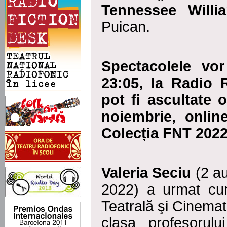
Tennessee Willi
Puican.
Spectacolele vor
23:05, la Radio 
pot fi ascultate
or
noiembrie, onli
Colecția FNT 2022
Valeria Seciu
(2 a
2022) a urmat curs
Teatrală şi Cinemato
clasa profesorul