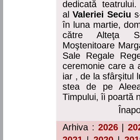
dedicată teatrului
al
Valeriei Seciu
s-
în luna martie, do
către Alteţa S
Moştenitoare Marga
Sale Regale Regel
ceremonie care a a
iar , de la sfârşitul 
stea de pe Aleea 
Timpului, îi poartă
Înapo
Arhiva :
2026
|
20
2021
|
2020
|
201