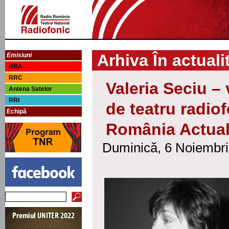
Arhiva În actuali
Emisiuni
RRA
RRC
Valeria Seciu –
Antena Satelor
RRI
de teatru radiof
Echipă
România Actuali
Duminică, 6 Noiembri