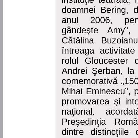
doamnei Bering, di
anul 2006,
pe
gândeşte Amy”, 
Cătălina Buzoian
întreaga activitat
rolul Gloucester 
Andrei Şerban, la
comemorativă „150 
Mihai Eminescu”, p
promovarea şi inte
naţional
,
acordat
Preşedinţia Româ
dintre distincţii