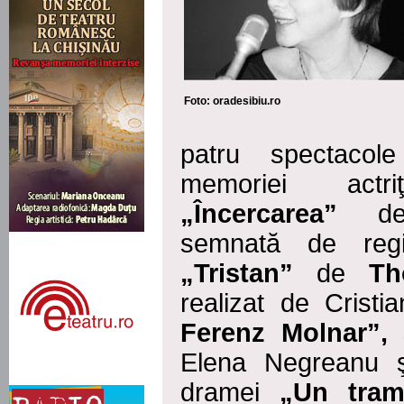
Foto: oradesibiu.ro
patru spectacol
memoriei act
„
Încercarea”
d
semnată de regi
„Tristan”
de
Th
realizat de
Cristi
Ferenz Molnar”,
Elena Negreanu
dramei
„
Un tram