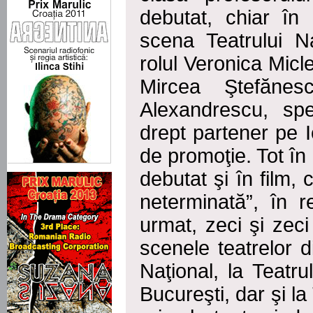
debutat, chiar în 
scena Teatrului N
rolul Veronica Micl
Mircea Ştefănes
Alexandrescu, spe
drept partener pe 
de promoţie. Tot în
debutat şi în film, 
neterminată”, în r
urmat, zeci şi zeci
scenele teatrelor d
Naţional, la Teatru
Bucureşti, dar şi la