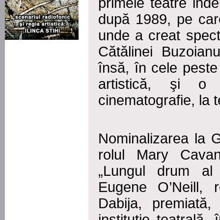
primele teatre in
după 1989, pe care 
unde a creat spect
Cătălinei Buzoianu
însă, în cele peste 
artistică, şi o
cinematografie, la t
Nominalizarea la 
rolul Mary Cavan
„Lungul drum al 
Eugene O’Neill, r
Dabija, premiată,
instituţie teatrală,