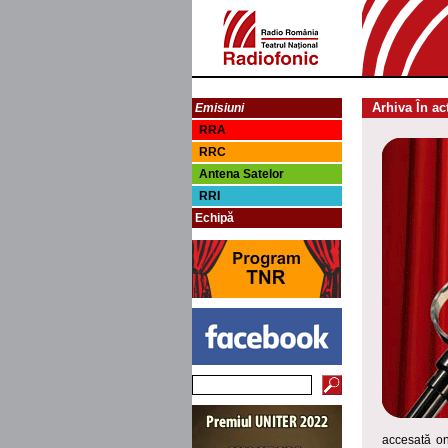
Arhiva În ac
Emisiuni
RRA
RRC
Antena Satelor
RRI
Echipă
accesată o