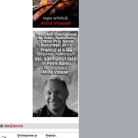
il:
tnr@srr.ro