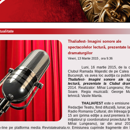
tualitate
Thaliafest- Imagini sonore ale
spectacolelor lectură, prezentate l
dramaturgilor
Vineri, 13 Martie 2015 , ora 9.36
Luni, 16 martie 2015, de la o
Clubul Ramada Majestic de pe Calea V
Bucureşti, va avea loc audiţia cu publi
Thaliafest- Imagini sonore ale sp
lectură, prezentate la Clubul dram
2014. Realizator: Mihai Lungeanu; Red
Soare. Regia muzicală: George Ma
tehnică: Vasile Manta.
THALIAFEST
este o emisiune 
Redacţiei Teatru, fiind difuzată, lunar, p
Radio Romania Cultural, din întreaga ţ
15 ani (prima ediţie a avut premiera î
iniţiatorul şi coordonatorul proiectului f
Mihai Lungeanu), iar din anul 20
n-line pe platforma media
Revistateatrala.ro
. Emisiunea cuprinde fragmente din în