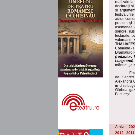
realizate la
declaraţii ş
şi argument
festivaluri
autori conte
precum şi t
asemenea em
sonore, ilus
lecturate, p
valoroase v
THALIAFE
Comedie - FE
Dramaturgilo
(redactor: 
Lungeanu)
s
mărturii „la
Emi
de
Candid
Alexandru C
în distribu
Gârbea, gazd
Bucureşti.
Arhiva :
20
2012
|
2011