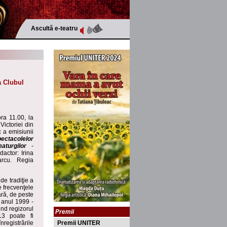
Ascultă e-teatru
a Clubul
ra 11.00, la
ictoriei din
c a emisiunii
ectacolelor
aturgilor
-
actor: Irina
rcu. Regia
de tradiţie a
e frecvenţele
ară, de peste
n anul 1999 -
iind regizorul
Premii
13 poate fi
registrările
Premii UNITER