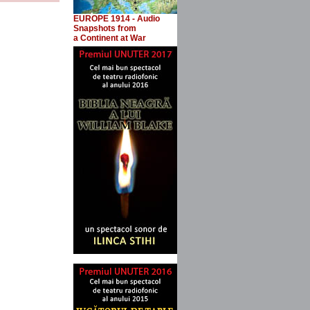
EUROPE 1914 - Audio
Snapshots
from
a Continent at War