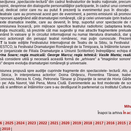
 secţiunea „spectacole-lectură” din cadrul festivalurilor de teatru naţionale, precum ş
i opinii, desprinse din dialogurile personalităţilor participante, în cadrul unui coment
at, dedicat celor care nu au putut fi prezenţi la evenimentul pus în discuţie.
le teatrale care au promovat acest gen de eveniment, a permis emisiunii să promov
mporani aparţinând atât dramaturgiei româneşti, cât şi celei universale (prin traducer
exte dramatice inedite, care au devenit, în timp, suportul unor spectacole de r
isiunea încearcă, prin mijloace specifice teatrului radiofonic (adaptarea textul
traţia muzicală), să prezinte cât mai sugestiv şi mai atractiv fragmentele preluat
unând în valoare şi în circuitul informaţional nu numai literatura dramatică, dar 
oci actoriceşti din peisajul teatral românesc, mai puţin cunoscute. Prezen
ST
la toate ediţiile Festivalului Internaţional de Teatru de la Sibiu, la Festivalul
STCO, la Festivalul Dramaturgiei Româneşti de la Timişoara, la întâlnirile lunare
r (organizate de Filiala Dramaturgie a Uniunii Scriitorilor) îndreptăţesc echipa d
Irina Soare; regia muzicală: George Marcu; regia tehnică: Vasile Manta; reali
ă considere utilă şi necesară această formă de „arhivare” a "imaginilor sonore
 zi” despre evoluţia dramaturgiei româneşti şi universale.
siunea propusă spre audiţie cuprinde fragmente din spectacolele- lectură:
Alo, 
 Stoica
, în interpretarea actorilor: Doina Ghiţescu, Florentina Tănase, Isabe
onovaru, Mircea N. Creţu, Petronela Tănase şi
Dispariţie la senat
de
Horia Gârb
ţie pe: Ada Navrot, Vali Pena, Mona Ciută. Evenimentele au fost moderate de scri
ă si amfitrion al întâlnirilor care s-au desfăşurat în parteneriat cu Institutul Cultu
Mih
Înapoi la arhiva
În ac
26
|
2025
|
2024
|
2023
|
2022
|
2021
|
2020
|
2019
|
2018
|
2017
|
2016
|
2015
|
2
|
2010
|