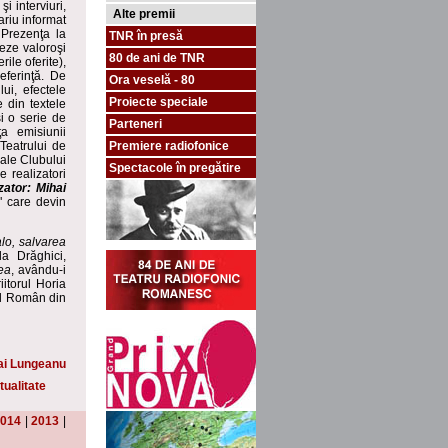
i interviuri,
Alte premii
ariu informat
 Prezenţa la
TNR în presă
eze valoroşi
80 de ani de TNR
ile oferite),
eferinţă. De
Ora veselă - 80
ui, efectele
Proiecte speciale
e din textele
şi o serie de
Parteneri
ţa emisiunii
 Teatrului de
Premiere radiofonice
 ale Clubului
Spectacole în pregătire
e realizatori
zator: Mihai
" care devin
alo, salvarea
la Drăghici,
ea
, avându-i
itorul Horia
ral Român din
ai Lungeanu
tualitate
014
|
2013
|