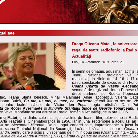
tualitate
Draga Olteanu Matei, la aniversare 
regal de teatru radiofonic la Radi
Actualităţi
Luni, 14 Octombrie 2019 , ora 9.21
În semn de omagiu, adus marii actriţe l
Teatrul Naţional Radiofonic vă i
reascultaţi,
in zilele de 14, 16 si 17 o
patru spectacole de exce
pţie din Fon
Coana Chiriţa de Vasile Alecsand
semnată de regizorul Horea Popescu
î
drept parteneri pe
Rodica Popescu
ac, Ileana Stana Ionescu, Mihai Mălaimare, Aime Iacobescu, Valeria Gag
Ioana Bulcă,
Eu tac, tu taci, el tace, ea vorbeste
glumă într-un act de
Vi
re pentru teatrul sătesc de
Victor Ion Popa
, regia artistică: Dan P
ată
de
Roger Avermaete
si
Minunile Sfântului Sisoe de George
Topârceanu
, 
on Vova. Montările se vor difuza la Radio România Actualităţi, de la ora 23.05
anu Matei
, una dintre cele mai iubite
actriţe de teatru, film, televiziune si Radi
e Artă Teatrală și Cinematografică în 1956, iar în luna septembrie a aceluiași an
știi de Alexandru Mirodan
. De-a lungul carierei sale, impresionante a jucat î
pe scena Teatrului Na
ţional din Bucureşti,
dacă ar fi să amintim doar :
Coana C
sandri
, pentru care a scris și un scenariu de film în două serii (Coana Chirița – 1986 
Gaițele de Alexandru Kiritescu
(1977),
Căru
ț
a cu paiaţe
de Mircea Ștefanescu
,
Hag