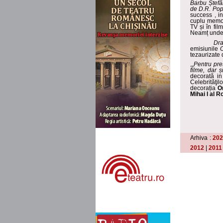
Barbu Ș
tef
de D.R. Po
success , i
cuplu memor
TV și în fil
Neamț unde 
Dr
emisiunile
tezaurizate
,„
P
entru pre
filme, dar
ș
decorată i
Celebrităţil
decorația
O
Mihai I
al R
Arhiva :
20
2012
|
2011