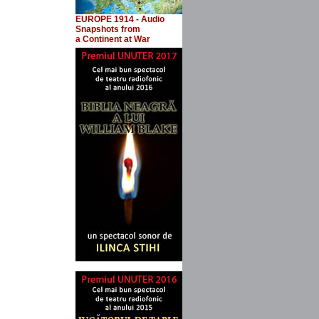
EUROPE 1914 - Audio
Snapshots
from
a Continent at War