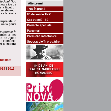
 de Anul Nou
Alte premii
atografice de
de
a făcut un
TNR în presă
ase show-uri
ras la Piatra
80 de ani de TNR
Ora veselă - 80
terpretate în
înaltă ținută
Proiecte speciale
Parteneri
terpretate în
Matei
a fost
Premiere radiofonice
 de pe Aleea
le a României
Spectacole în pregătire
ri a Regelui
tualitate
014
|
2013
|