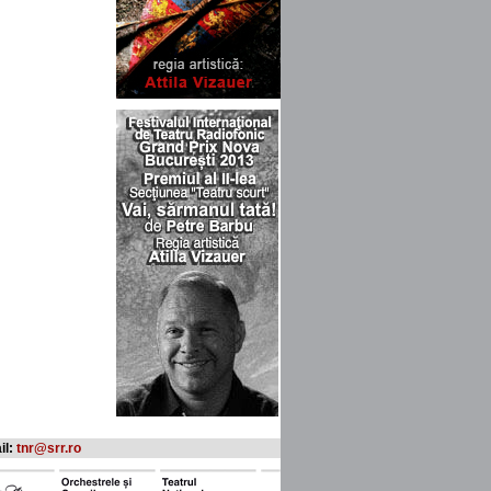
il:
tnr@srr.ro