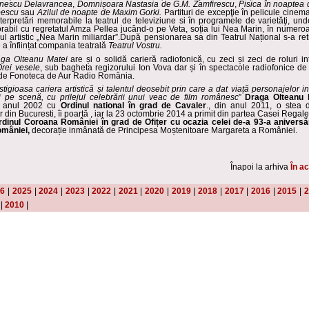
ănescu Delavrancea
,
Domnișoara Nastasia de G.M. Zamfirescu
,
Pisica în noaptea
pescu
sau
Azilul de noapte de Maxim Gorki.
Partituri de excepţie în pelicule cinem
nterpretări memorabile la teatrul de televiziune si în programele de varietăţi, un
abil cu regretatul Amza Pellea jucând-o pe Veta, soția lui Nea Marin, în numero
mul artistic „Nea Marin miliardar”.După pensionarea sa din Teatrul Național s-a ret
a înființat compania teatrală
Teatrul Vostru.
aga Olteanu Matei
are și o solidă carieră radiofonică, cu zeci și zeci de roluri in
Orei vesele
, sub bagheta regizorului Ion Vova dar și în spectacole radiofonice de 
 de Fonoteca de Aur Radio România.
stigioasa cariera artistică
și talentul deosebit prin care a dat viaț
ă personajelor in
i pe scenă, cu prilejul celebrării unui veac de film românesc
”
Draga Olteanu 
n anul 2002 cu
Ordinul national în grad de Cavaler
., din anul 2011, o stea
or din Bucuresti, îi poartă , iar la 23 octombrie 2014 a primit din partea Casei Rega
rdinul Coroana României în grad de Ofiț
er cu ocazia celei de-a 93-a aniversă
omâniei,
decorație inmânată de Principesa Moștenitoare Margareta a României.
Înapoi la arhiva
În ac
26
|
2025
|
2024
|
2023
|
2022
|
2021
|
2020
|
2019
|
2018
|
2017
|
2016
|
2015
|
2
|
2010
|