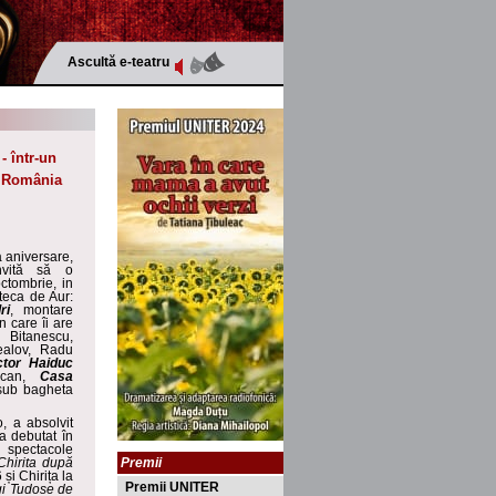
Ascultă e-teatru
- într-un
o România
a aniversare,
nvită să o
ctombrie, in
oteca de Aur
:
ri
, montare
n care îi are
 Bitanescu,
ealov, Radu
ctor Haiduc
uican,
Casa
sub bagheta
o, a absolvit
 a debutat în
n spectacole
Premii
hirita
după
și Chirița la
Premii UNITER
i Tudose de