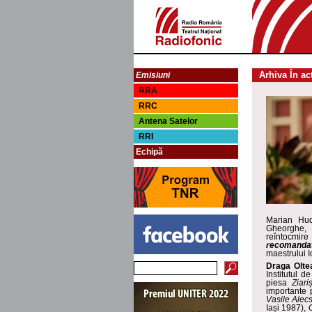
Arhiva În ac
Emisiuni
RRA
RRC
Antena Satelor
RRI
Echipă
Marian Hud
Gheorghe, 
reîntocmi
recomand
maestrului
I
Draga Olte
Institutul d
piesa
Ziari
importante 
Vasile Alec
Iași 1987),