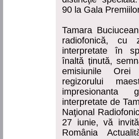
90 la Gala Premiilo
Tamara Buciuceanu
radiofonică, cu 
interpretate în s
înaltă ținută, semn
emisiunile Ore
regizorului mae
impresionanta 
interpretate de Ta
Naţional Radiofonic,
27 iunie, vă invit
România Actuali