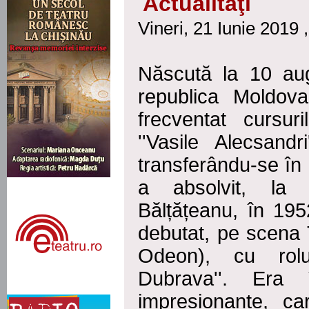
Actualităţi
Vineri, 21 Iunie 2019 
Născută la 10 aug
republica Moldov
frecventat cursuri
''Vasile Alecsandr
transferându-se în 
a absolvit, la 
Bălțățeanu, în 195
debutat, pe scena T
Odeon), cu rol
Dubrava''. Era 
impresionante, c