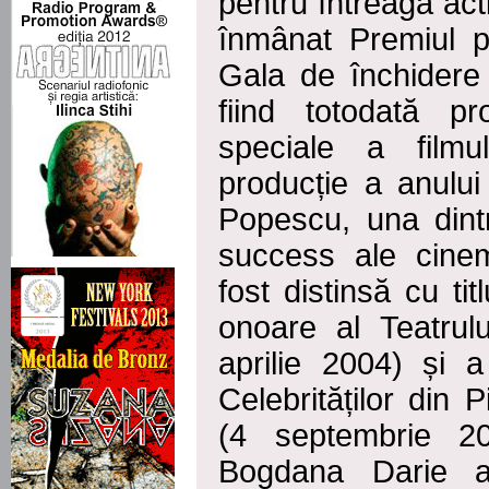
pentru întreaga acti
înmânat Premiul p
Gala de închidere 
fiind totodată pr
speciale a filmul
producție a anului
Popescu, una dint
success ale cinem
fost distinsă cu tit
onoare al Teatrul
aprilie 2004) și 
Celebrităților din 
(4 septembrie 201
Bogdana Darie a