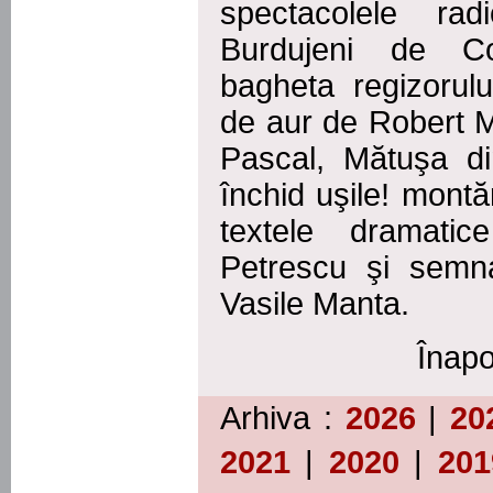
spectacolele ra
Burdujeni de C
bagheta regizorulu
de aur de Robert Me
Pascal, Mătuşa di
închid uşile! montăr
textele dramatice
Petrescu şi semna
Vasile Manta.
Înapo
Arhiva :
2026
|
20
2021
|
2020
|
201