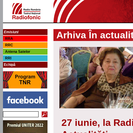
Arhiva În actuali
Emisiuni
RRA
RRC
Antena Satelor
RRI
Echipă
27 iunie, la Ra