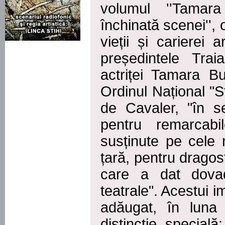
volumul ''Tamar
închinată scenei'',
vieții și carierei 
președintele Tra
actriței Tamara Bu
Ordinul Național "
de Cavaler, "în s
pentru remarcabile
susținute pe cele
țară, pentru dragost
care a dat dova
teatrale". Acestui 
adăugat, în luna
distincţie specia