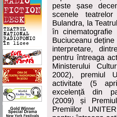
peste șase decen
scenele teatrelo
Bulandra, la Teatrul
în cinematografie
Buciuceanu deține 
interpretare, din
pentru întreaga acti
Ministerului Cultu
2002), premiul 
activitate (5 ap
excelență din pa
(2009) și Premiu
Premiilor UNITE