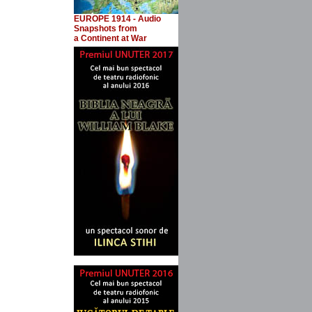
EUROPE 1914 - Audio
Snapshots
from
a Continent at War