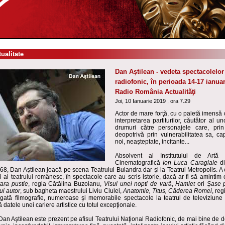
tualitate
Dan Aştilean - vedeta spectacolelor
radiofonic, în perioada 14-17 ianuar
Radio România Actualităţi
Joi, 10 Ianuarie 2019 , ora 7.29
Actor de mare forţă, cu o paletă imensă
interpretarea partiturilor, căutător al un
drumuri către personajele care, prin
deopotrivă prin vulnerabilitatea sa, ca
noi, neaşteptate, incitante...
Absolvent al Institutului de Artă 
Cinematografică
Ion Luca Caragiale
d
8, Dan Aştilean joacă pe scena Teatrului Bulandra dar şi la Teatrul Metropolis. A
i ai teatrului românesc, în spectacole care au scris istorie, dacă ar fi să amintim câ
ţara pustie
, regia Cătălina Buzoianu,
Visul unei nopti de vară
,
Hamlet
ori
Ş
ase 
ui autor
, sub bagheta maestrului Liviu Ciulei,
Anatomie, Titus, Căderea Romei
, re
gată filmografie, numeroase şi memorabile spectacole la teatrul de televiziune 
datele unei cariere artistice cu totul excepţionale.
an Aştilean este prezent pe afisul Teatrului Naţional Radiofonic, de mai bine de 