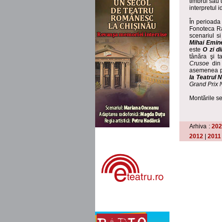
timbrul său 
interpretul i
În perioada 
Fonoteca R
scenariul s
Mihai Emin
este
O zi d
tânăra şi t
Crusoe
din 
asemenea pr
la Teatrul 
Grand Prix 
Montările se
Arhiva :
20
2012
|
2011