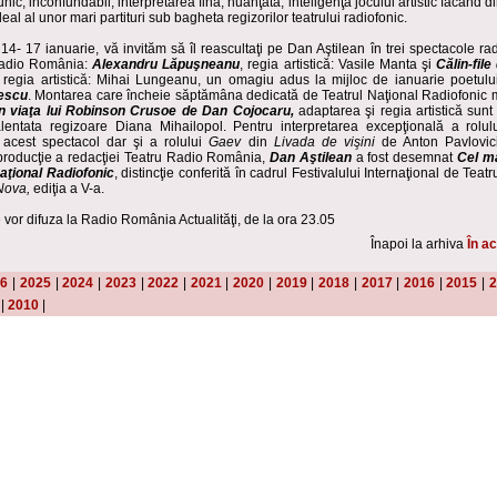
unic, inconfundabil, interpretarea fină, nuanţată, inteligenţa jocului artistic făcând 
deal al unor mari partituri sub bagheta regizorilor teatrului radiofonic.
14- 17 ianuarie, vă invităm să îl reascultaţi pe Dan Aştilean în trei spectacole ra
adio România:
Alexandru Lăpuşneanu
, regia artistică: Vasile Manta şi
Călin-fil
i regia artistică: Mihai Lungeanu, un omagiu adus la mijloc de ianuarie poetul
escu
. Montarea care încheie săptămâna dedicată de Teatrul Na
ţ
ional R
adiofonic 
in viaţa lui Robinson Crusoe
de Dan Cojocaru,
adaptarea şi regia artistică sun
alentata regizoare Diana Mihailopol. Pentru interpretarea excepţională a rolu
acest spectacol dar şi a rolului
Gaev
din
Livada de vişini
de Anton Pavlovic
oducţie a redacţiei Teatru Radio România,
Dan Aştilean
a fost desemnat
Cel ma
Naţional Radiofonic
, distincţie conferită în cadrul Festivalului Internaţional de Teat
Nova,
ediţia a V-a.
 vor difuza la Radio România Actualităţi, de la ora 23.05
Înapoi la arhiva
În ac
26
|
2025
|
2024
|
2023
|
2022
|
2021
|
2020
|
2019
|
2018
|
2017
|
2016
|
2015
|
2
|
2010
|