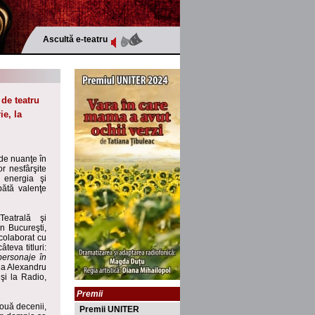
Ascultă e-teatru
 de teatru
ie, la
 de nuanţe în
or nesfârşite
 energia şi
pătă valenţe
Teatrală şi
in Bucureşti,
 colaborat cu
teva titluri:
personaje în
gia Alexandru
şi la Radio,
Premii
două decenii,
Premii UNITER