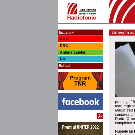
Arhiva În ac
Emisiuni
RRA
RRC
Antena Satelor
RRI
Echipă
promoţia 196
mari regizor
Merlin sau 
căutarea un
Darie. O bo
completează 
Numele lui D