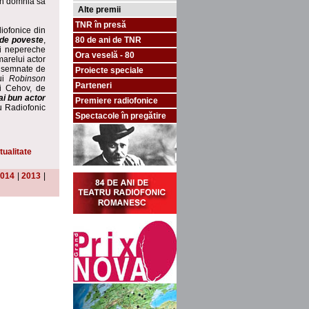
din domnia sa
Alte premii
TNR în presă
diofonice din
e de poveste
,
80 de ani de TNR
ui nepereche
Ora veselă - 80
marelui actor
t semnate de
Proiecte speciale
lui
Robinson
Parteneri
i Cehov, de
i bun actor
Premiere radiofonice
ru Radiofonic
Spectacole în pregătire
tualitate
014
|
2013
|