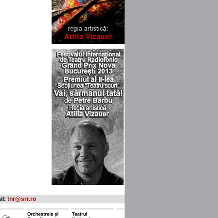
il:
tnr@srr.ro