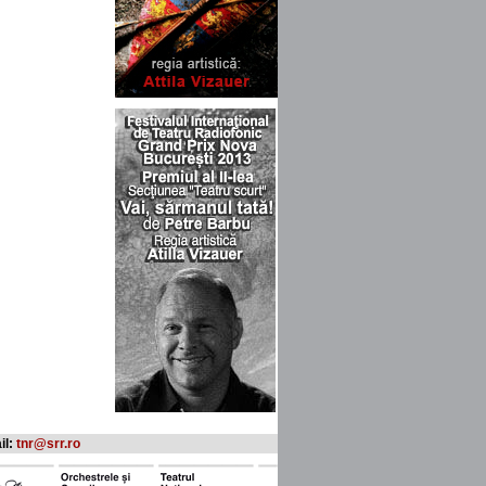
il:
tnr@srr.ro