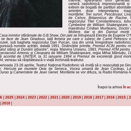
mărime, aparținând unor generatii 
carieră radiofonică impresionantă și
extrem de bogată de partituri abordate
amintim doar
interpretarea mag
montările:
Trei surori,
Pescăru
șul, Liv
de
Cehov
,
Britannicus de Racine
, 
regizorului Titel Constantinescu,
Iuli
Cymbeline de William Shakespeare
, 
maestrului Cristian Munteanu,
Doctor 
Moliere
, dar și din
Dansul morți
Casa inimilor sfărâmate
de G.B.Shaw
,
Din jale se
întrupează Electra
de
Eugene O
’
 se face de Jean Giradoux
,
Iată femeia pe care o iubesc
de Camil Petrescu
o
rozek
, sub bagheta regizorului Dan Puican, cea din urmă înregistrare radiofonică
gurează numele actri
ței,
datată 1991. Distinc
țiile primite,
Premiul ACIN pentru ro
alul stâng al Dunării albastre'', r
egia Malvina Urșianu, 1983,
Premiul ATM pentru r
spectacolul Antoniu și Cleopatra
de William Shakespeare, regia Mihai Măniuțiu, 1
ă acordat de UNITER, la 31 ianuarie 1994 si Premiul de excelen
ț
ă
(post mort
94,
veneau să răsplătească o viață închinată teatrului.
perioada 23-26 aprilie, Teatrul Național Radiofonic vă invită să o reascultați pe Gina
le:
Hercule pe muntele Oeta
de
Seneca
,
Vocea umană
de
Jean Cocteau
,
La
Duras
şi
Cameristele
de
Jean Genet.
Montările se vor difuza, la Radio România Ac
Înapoi la arhiva
În ac
26
|
2025
|
2024
|
2023
|
2022
|
2021
|
2020
|
2019
|
2018
|
2017
|
2016
|
2015
|
2
|
2010
|