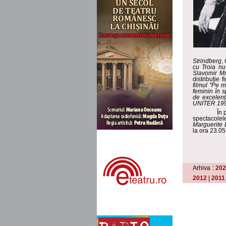
Strindberg
,
cu Tro
ia nu
Slavomir M
distribu
ție
fi
filmul ''Pe m
feminin în 
de excelenț
UNITER 19
În 
spectacole
Marguerite 
la ora 23.05
Arhiva :
20
2012
|
2011