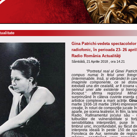
tualitate
Gina Patrichi-vedeta spectacolelor
radiofonic, în perioada 23- 26 april
Radio România Actualităţi
Sâmbătă, 21 Aprilie 2018 , ora 14.21
''Portretul real al Ginei Patric
compus numai în felul unei fotogra
(interminabile, însă,
ș
i vibrânde) în car
imaginile componente, ce se disl
totodată una din cealaltă, ar fi icoana u
semnul un
ei alte existențe și hierog
început.’’
afirma regizorul
Miha
surprinzând în câteva cuvinte es
enţa p
artistice complexe a ma
rii actriţe
.
Gina
martie 1936-18 martie 1994)
impresion
creaţie
, î
n roluri de compoziţie jucate î
aparte, pe scena teatrelor, în film, la te
Radio. R
afinamentul jocului său -
tulburător de vulnerabilitate și forț
sensibilitatea interpretării, puse î
timbrul unic, inconfundabil, au făcut 
interpreta ideală în peste 150 de sp
Fonoteca de Aur, semnate de regizo