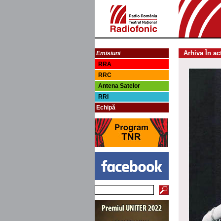
Arhiva În ac
Emisiuni
RRA
RRC
Antena Satelor
RRI
Echipă