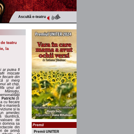
Ascultă e-teatru
 de teatru
ie, la
hi ar putea fi
fii miș
cate
e fiecare din
ocă
ș
i merg
nui alt chip,
lifa unui alt
i Măniuţiu
,
ersonalităţii
 Patrichi
(8
a cu fiecare
ntr-o manieră
leviziune
și la
 un amestec
ă lăuntrică,
n valoare de
din domnia sa
Premii
ectacole din
ri de primă
Premii UNITER