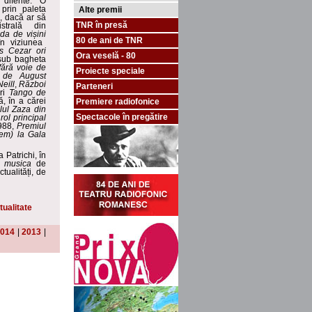
diferite. O
 prin paleta
Alte premii
, dacă ar să
TNR în presă
istrală din
ada de vișini
80 de ani de TNR
în viziunea
us Cezar ori
Ora veselă - 80
sub bagheta
fără voie
de
Proiecte speciale
i de August
Neill
,
Război
Parteneri
ri
Tango de
, în a cărei
Premiere radiofonice
lul Zaza din
Spectacole în pregătire
ol principal
988,
Premiul
em) la Gala
 Patrichi, în
 musica
de
tualități, de
tualitate
014
|
2013
|