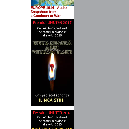
EUROPE 1914 - Audio
Snapshots
from
a Continent at War