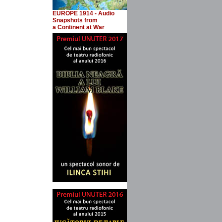
EUROPE 1914 - Audio
Snapshots
from
a Continent at War