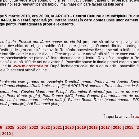
n punct de vedere personal, unic și semnificativ pentru traseul unei persoane, av
intre noi este relevant pentru tabloul mai mare din care facem cu toții parte.
pe 5 martie 2018, ora 20:00, la ARCUB - Centrul Cultural al Municipiului Bucur
. 84-90, la o seară specială (cu intrare liberă) în care confesiunile unor oameni 
gie pentru reimaginarea propriei existențe.
croistoria. Povești adevărate spuse pe viu
își propune să arhiveze povești al
spuse
live
chiar de ei, și capabile să-i inspire și pe alții. Oameni din toate categor
vârstă și de gen care trăiesc azi în România povestesc
live
pe scenă o întâmplar
 tranziție care le-a marcat viața. Fiecare poveste e adevărată și fiecare voce care
deci spectacolele se plasează între documentar și teatru. Rezultă o imagine a R
 astăzi, după 100 de ani de existență. Poveștile spuse în finala primei etape a proie
nline la
www.microistoria.ro
. După încheierea celei de a doua ediții, poveștile fin
ele în aceeași arhivă online.
icroistoria
este produs de
Asociația Română pentru Promovarea Artelor Spec
 cu
Teatrul Național Radiofonic,
cu sprijinul
ARCUB și unteatru
. Proiect finanțat de 
curatoriere: Cristina Modreanu/ Echipă: Florentina Bratfanof (directoare de cast
eo), Peter Kerek (regie), Paul Dunca (MC), Ioana Gonțea (coordonatoare de pr
gorescu (coordonatoare echipa radio), Bianca Boitan-Rusu (coordonatoare PR
entă producție), Adi Bulboacă (foto).
Înapoi la arhiva
În ac
26
|
2025
|
2024
|
2023
|
2022
|
2021
|
2020
|
2019
|
2018
|
2017
|
2016
|
2015
|
2
|
2010
|