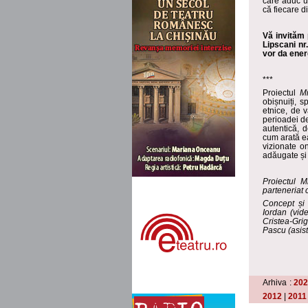
care aduc u
că fiecare d
Vă invităm 
Lipscani nr
vor da ener
***
Proiectul
Mi
obișnuiți, 
etnice, de 
perioadei de
autentică, 
cum arată ea
vizionate o
adăugate și 
Proiectul
M
parteneriat
Concept și 
Iordan (vid
Cristea-Gri
Pascu (asist
Arhiva :
20
2012
|
2011