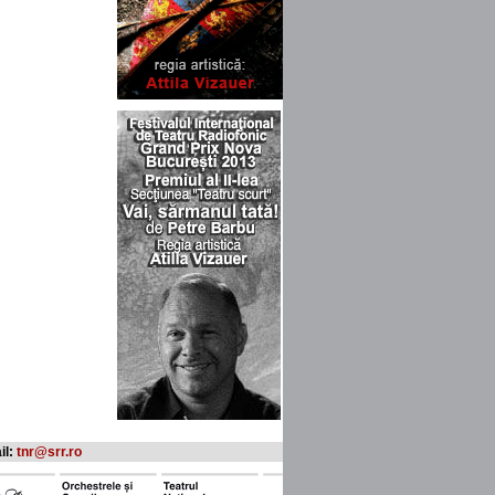
il:
tnr@srr.ro