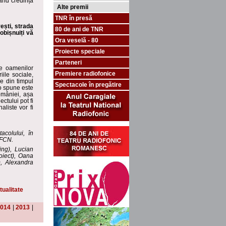
ând credința
Alte premii
TNR în presă
ești, strada
80 de ani de TNR
obișnuiți vă
Ora veselă - 80
Proiecte speciale
Parteneri
e oamenilor
Premiere radiofonice
iile sociale,
e din timpul
Spectacole în pregătire
 o spune este
omâniei, așa
ctului pot fi
aliste vor fi
tacolului,
în
AFCN.
ing), Lucian
oiect), Oana
), Alexandra
tualitate
014
|
2013
|