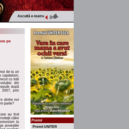
Ascultă e-teatru
use pe
mul de la un
e capitalism,
ecut cu toții
voluției din
rcepute după
l 2007, prin
e dintre noi
cem parte?
are au fost
vitații către
Premii
comunism la
ge poveștile
Premii UNITER