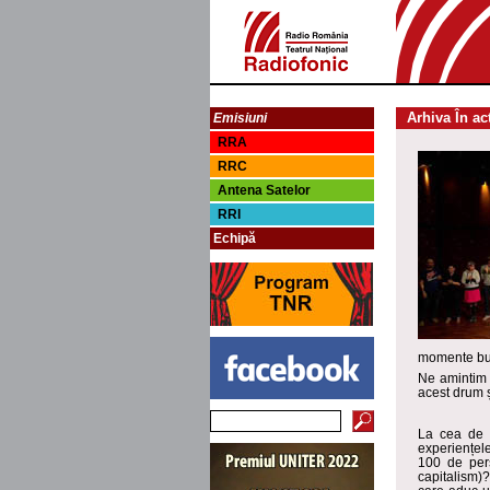
Arhiva În ac
Emisiuni
RRA
RRC
Antena Satelor
RRI
Echipă
momente bun
Ne amintim 
acest drum ș
La cea de 
experiențele
100 de per
capitalism)