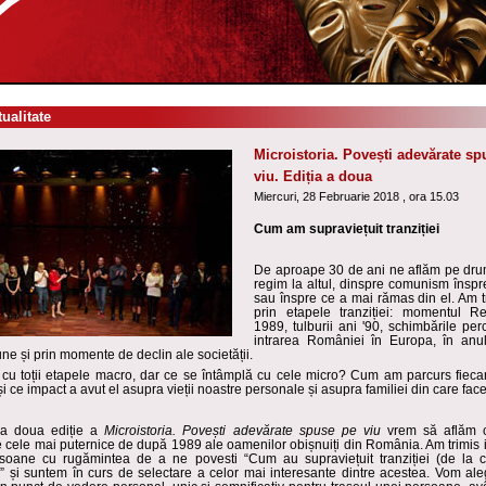
tualitate
Microistoria. Povești adevărate sp
viu. Ediția a doua
Miercuri, 28 Februarie 2018 , ora 15.03
Cum am supraviețuit tranziției
De aproape 30 de ani ne aflăm pe dru
regim la altul, dinspre comunism înspr
sau înspre ce a mai rămas din el. Am tr
prin
etapele tranziției: momentul Re
1989, tulburii ani '90, schimbările pe
intrarea României în Europa, în anu
e și prin momente de declin ale societății.
cu toții etapele macro, dar ce se întâmplă cu cele micro? Cum am parcurs fiecar
i ce impact a avut el asupra vieții noastre personale și asupra familiei din care fa
a doua ediție a
Microistoria. Povești adevărate spuse pe viu
vrem să aflăm c
 cele mai puternice de după 1989 ale oamenilor obișnuiți din România. Am trimis in
soane cu rugămintea de a ne povesti “Cum au supraviețuit tranziției (de la 
?” și suntem în curs de selectare a celor mai interesante dintre acestea. Vom ale