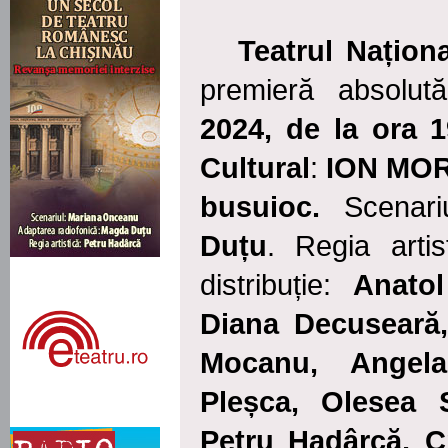
Teatrul Națion
premieră
absolută
2024, de la ora 
Cultural
:
ION MO
busuioc.
Scenar
Duțu
. Regia arti
distribuție:
Anato
Diana
Decuseară
Mocanu, Angela
Pleșca, Olesea 
Petru
Hadârcă,
Cr