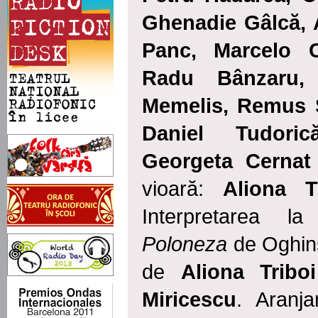
Ghenadie
Gâlcă,
A
Panc, Marcelo 
Radu Bânzaru, 
Memelis, Remus
Daniel
Tudorică
Georgeta Cernat
vioară:
Aliona 
Interpretarea 
Poloneza
de Oghinsk
de
Aliona Triboi
Miricescu
. Aranj