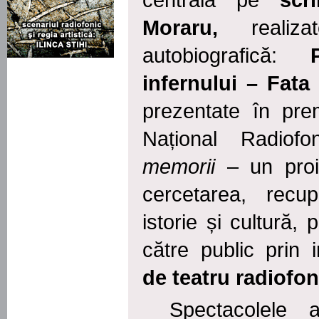
centrală
pe
scr
Moraru,
realiza
autobiografică:
infernului – Fat
prezentate în pre
Național Radiof
memorii
– un proi
cercetarea, recu
istorie și cultură,
către public prin 
de teatru radiofon
Spectacolele 