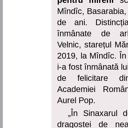
pentru mireni
scr
Mîndîc, Basarabia, 
de ani. Distincț
înmânate de arh
Velnic, starețul Mă
2019, la Mîndîc. În
i-a fost înmânată lu
de felicitare di
Academiei Român
Aurel Pop.
„În Sinaxarul d
dragostei de ne