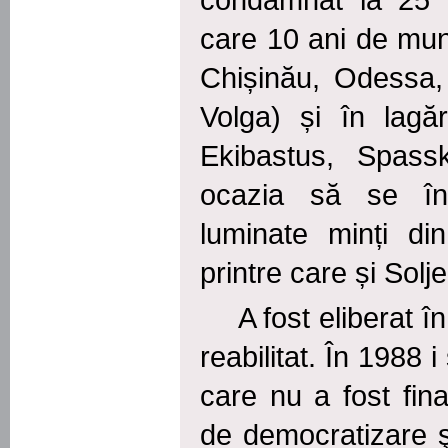
condamnat la 25 d
care 10 ani de munc
Chișinău, Odessa
Volga) și în lagă
Ekibastus, Spass
ocazia
să
se
î
luminate minți din
printre care și Solje
A fost eliberat în
reabilitat. În 1988 
care nu a fost fin
de democratizare 