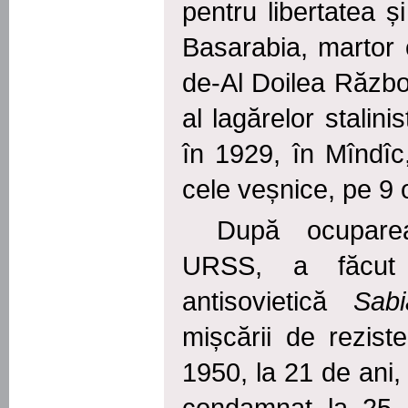
pentru libertatea ș
Basarabia, martor oc
de-Al Doilea Război
al lagărelor stalini
în 1929, în Mîndîc
cele veșnice, pe 9
După ocupare
URSS, a făcut 
antisovietică
Sa
mișcării de rezist
1950, la 21 de ani,