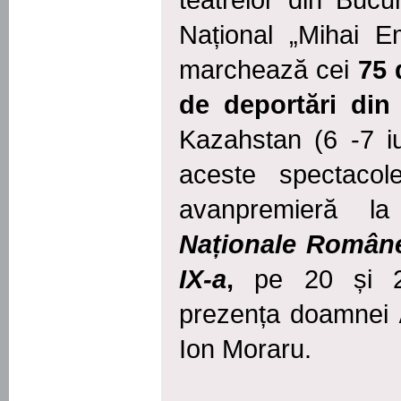
teatrelor din Bucur
Național „Mihai E
marchează cei
75 
de
deportări
din 
Kazahstan (6 -7 iu
aceste spectaco
avanpremieră
l
Naționale Române
IX-a
,
pe 20 și 2
prezența doamnei
Ion Moraru.