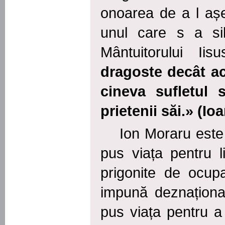
onoarea de a l aș
unul care s a sil
Mântuitorului Iis
dragoste decât ac
cineva sufletul
prietenii
săi.
» (Ioa
Ion Moraru este 
pus viața pentru l
prigonite de ocup
impună deznațional
pus viața pentru a 