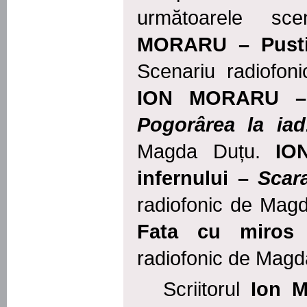
următoarele
scena
MORARU – Pusti
Scenariu radiofon
ION MORARU – T
Pogorârea la iad
Magda Duțu.
IO
infernului –
Scar
radiofonic de Mag
Fata cu miros 
radiofonic de Magd
Scriitorul
Ion M