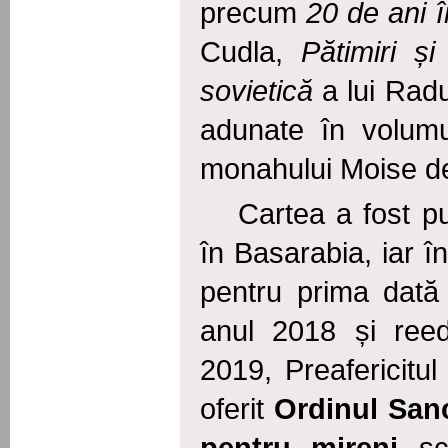
precum
20 de ani î
Cudla,
Pătimiri
ș
sovietică
a lui Radu
adunate în volum
monahului Moise d
Cartea a fost pu
în Basarabia, iar î
pentru prima dată
anul 2018 și reed
2019, Preafericitul
oferit
Ordinul San