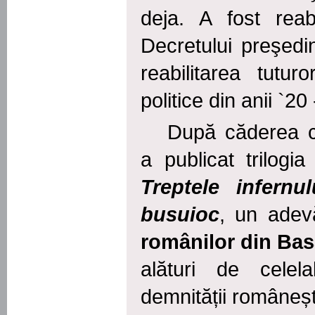
deja. A fost reab
Decretului preşedi
reabilitarea tuturo
politice din anii `20 
După căderea c
a publicat trilogi
Treptele infern
busuioc
, un adev
românilor din Ba
alături de celela
demnității românești