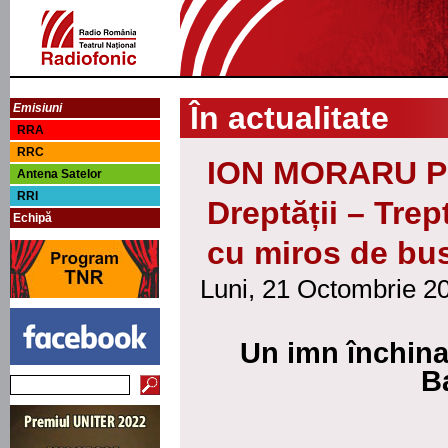
În actualitate
Emisiuni
RRA
RRC
ION MORARU Pus
Antena Satelor
RRI
Dreptății – Trep
Echipă
cu miros de bu
Luni, 21 Octombrie 20
Un imn închinat
B