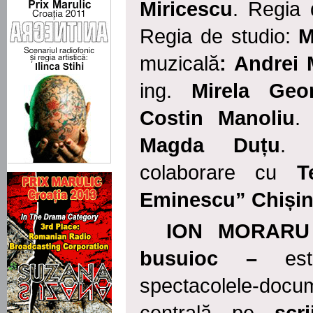
Miricescu
. Regia
Regia de studio:
M
muzicală
: Andrei 
ing.
Mirela Geo
Costin Manoliu
.
Magda Duțu
. 
colaborare cu
T
Eminescu” Chiș
i
ION MORAR
busuioc
–
es
spectacolele
-doc